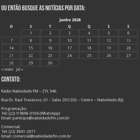
Ou Então Busque as Notícias Por Data:
junho 2026
D
S
T
Q
Q
S
S
1
2
3
4
5
6
7
8
9
10
11
12
13
14
15
16
17
18
19
20
21
22
23
24
25
26
27
28
29
30
« maio
jul »
Contato:
Rádio Natividade FM – ZYL 946
Rua Dr. Raul Travassos, 01 – Salas 201/202 – Centro – Natividade (RJ)
Programação:
Tel: (22) 9 9898-0104 (WhatsApp)
Email: participe@natividadefm.com.br
Comercial:
Tel: (22) 3841-2017
Email: comercial@natividadefm.com.br