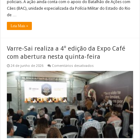
policiais. A ação ainda conta com o apoio do Batalhão de Ações com
Cães (BAC), unidade especializada da Polícia Militar do Estado do Rio
de …
Leia Mais »
Varre-Sai realiza a 4° edição da Expo Café
com abertura nesta quinta-feira
em
24 de junho de 2026
Comentários desativados
Varre-
Sai
realiza
a
4°
edição
da
Expo
Café
com
abertura
nesta
quinta-
feira