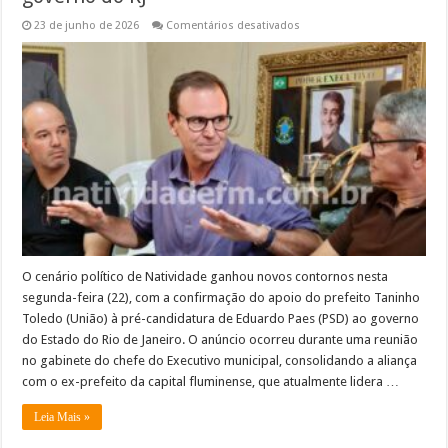
em
23 de junho de 2026
Comentários desativados
Prefeito
de
Natividade
confirma
apoio
à
pré-
candidatura
de
Eduardo
Paes
ao
governo
do
RJ
O cenário político de Natividade ganhou novos contornos nesta
segunda-feira (22), com a confirmação do apoio do prefeito Taninho
Toledo (União) à pré-candidatura de Eduardo Paes (PSD) ao governo
do Estado do Rio de Janeiro. O anúncio ocorreu durante uma reunião
no gabinete do chefe do Executivo municipal, consolidando a aliança
com o ex-prefeito da capital fluminense, que atualmente lidera …
Leia Mais »