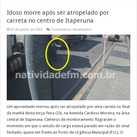
Idoso morre após ser atropelado por
carreta no centro de Itaperuna
em
23 de junho de 2026
Comentários desativados
Idoso
morre
após
ser
atropelado
por
carreta
no
centro
de
Itaperuna
Um aposentado morreu após ser atropelado por uma carreta no final
da manhã desta terça-feira (23), na Avenida Cardoso Moreira, na área
central de Itaperuna. Câmeras de monitoramento flagraram o
momento em que o veículo de carga estava parado em razão do sinal
fechado, quase em frente ao Posto de Urgência Municipal (P.U.). O