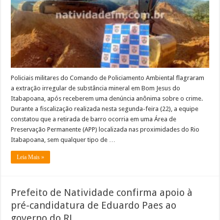
Bom
Jesus
do
Itabapoana
Policiais militares do Comando de Policiamento Ambiental flagraram
a extração irregular de substância mineral em Bom Jesus do
Itabapoana, após receberem uma denúncia anônima sobre o crime.
Durante a fiscalização realizada nesta segunda-feira (22), a equipe
constatou que a retirada de barro ocorria em uma Área de
Preservação Permanente (APP) localizada nas proximidades do Rio
Itabapoana, sem qualquer tipo de …
Leia Mais »
Prefeito de Natividade confirma apoio à
pré-candidatura de Eduardo Paes ao
governo do RJ