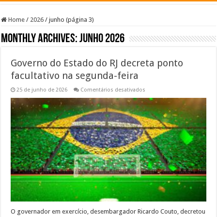
Home
/
2026
/
junho (página 3)
Monthly Archives:
junho 2026
Governo do Estado do RJ decreta ponto
facultativo na segunda-feira
em
25 de junho de 2026
Comentários desativados
Governo
do
Estado
do
RJ
decreta
ponto
facultativo
na
segunda-
feira
O governador em exercício, desembargador Ricardo Couto, decretou