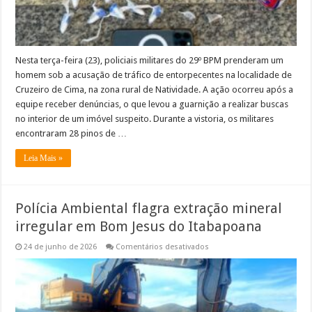
Nesta terça-feira (23), policiais militares do 29º BPM prenderam um
homem sob a acusação de tráfico de entorpecentes na localidade de
Cruzeiro de Cima, na zona rural de Natividade. A ação ocorreu após a
equipe receber denúncias, o que levou a guarnição a realizar buscas
no interior de um imóvel suspeito. Durante a vistoria, os militares
encontraram 28 pinos de …
Leia Mais »
Polícia Ambiental flagra extração mineral
irregular em Bom Jesus do Itabapoana
em
24 de junho de 2026
Comentários desativados
Polícia
Ambiental
flagra
extração
mineral
irregular
em