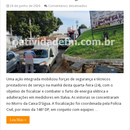
em
24 de junho de 2026
Comentários desativados
Polícia
e
concessionária
realizam
ação
de
combate
ao
furto
de
energia
em
Italva
Uma ação integrada mobilizou forças de segurança e técnicos
prestadores de serviço na manhã desta quarta-feira (24), com o
objetivo de fiscalizar e combater o furto de energia elétrica e
adulterações em medidores em Italva. As vistorias se concentraram
no Morro da Caixa D’água. A fiscalização foi coordenada pela Polícia
Civil, por meio da 148ª DP, em conjunto com equipes …
Leia Mais »