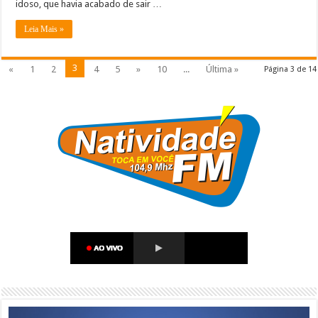
idoso, que havia acabado de sair …
Leia Mais »
3
«
1
2
4
5
»
10
...
Última »
Página 3 de 14