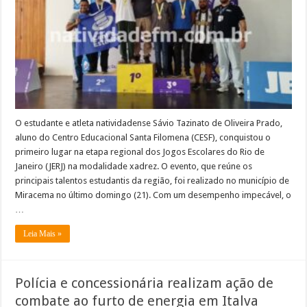
regional
dos
Jogos
Escolares
e
garante
vaga
na
final
estadual
O estudante e atleta natividadense Sávio Tazinato de Oliveira Prado,
aluno do Centro Educacional Santa Filomena (CESF), conquistou o
primeiro lugar na etapa regional dos Jogos Escolares do Rio de
Janeiro (JERJ) na modalidade xadrez. O evento, que reúne os
principais talentos estudantis da região, foi realizado no município de
Miracema no último domingo (21). Com um desempenho impecável, o
…
Leia Mais »
Polícia e concessionária realizam ação de
combate ao furto de energia em Italva