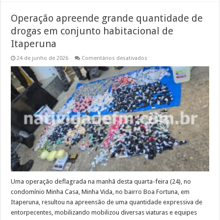
Operação apreende grande quantidade de
drogas em conjunto habitacional de
Itaperuna
em
24 de junho de 2026
Comentários desativados
Operação
apreende
grande
quantidade
de
drogas
em
conjunto
habitacional
de
Itaperuna
Uma operação deflagrada na manhã desta quarta-feira (24), no
condomínio Minha Casa, Minha Vida, no bairro Boa Fortuna, em
Itaperuna, resultou na apreensão de uma quantidade expressiva de
entorpecentes, mobilizando mobilizou diversas viaturas e equipes