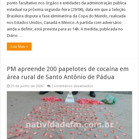
ponto facultativo nos órgãos e entidades da administração pública
estadual na próxima segunda-feira (29/06), data em que a Seleção
Brasileira disputa a fase eliminatória da Copa do Mundo, realizada
nos Estados Unidos, Canadá e México. A partida com adversário
ainda a definir, está prevista para as 14h. A medida, publicada no
Diário …
Leia Mais »
PM apreende 200 papelotes de cocaína em
área rural de Santo Antônio de Pádua
em
25 de junho de 2026
Comentários desativados
PM
apreende
200
papelotes
de
cocaína
em
área
rural
de
Santo
Antônio
de