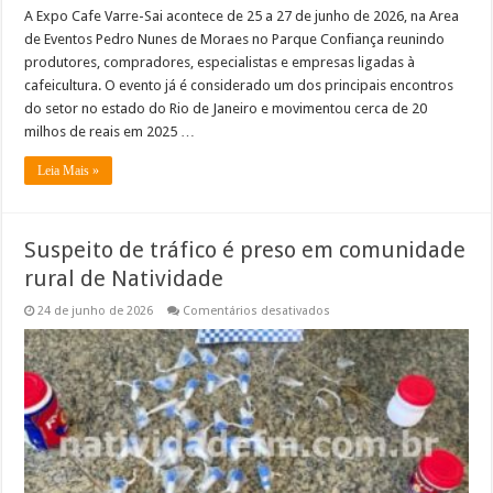
A Expo Cafe Varre-Sai acontece de 25 a 27 de junho de 2026, na Area
de Eventos Pedro Nunes de Moraes no Parque Confiança reunindo
produtores, compradores, especialistas e empresas ligadas à
cafeicultura. O evento já é considerado um dos principais encontros
do setor no estado do Rio de Janeiro e movimentou cerca de 20
milhos de reais em 2025 …
Leia Mais »
Suspeito de tráfico é preso em comunidade
rural de Natividade
em
24 de junho de 2026
Comentários desativados
Suspeito
de
tráfico
é
preso
em
comunidade
rural
de
Natividade