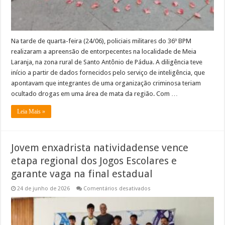
Pádua
Na tarde de quarta-feira (24/06), policiais militares do 36º BPM
realizaram a apreensão de entorpecentes na localidade de Meia
Laranja, na zona rural de Santo Antônio de Pádua. A diligência teve
início a partir de dados fornecidos pelo serviço de inteligência, que
apontavam que integrantes de uma organização criminosa teriam
ocultado drogas em uma área de mata da região. Com …
Leia Mais »
Jovem enxadrista natividadense vence
etapa regional dos Jogos Escolares e
garante vaga na final estadual
em
24 de junho de 2026
Comentários desativados
Jovem
enxadrista
natividadense
vence
etapa