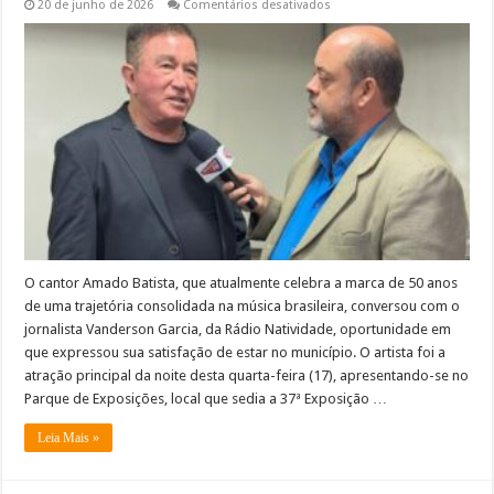
em
20 de junho de 2026
Comentários desativados
Celebrando
50
anos
de
carreira,
Amado
Batista
concede
entrevista
Rádio
Natividade
–
VEJA
O cantor Amado Batista, que atualmente celebra a marca de 50 anos
de uma trajetória consolidada na música brasileira, conversou com o
jornalista Vanderson Garcia, da Rádio Natividade, oportunidade em
que expressou sua satisfação de estar no município. O artista foi a
atração principal da noite desta quarta-feira (17), apresentando-se no
Parque de Exposições, local que sedia a 37ª Exposição …
Leia Mais »