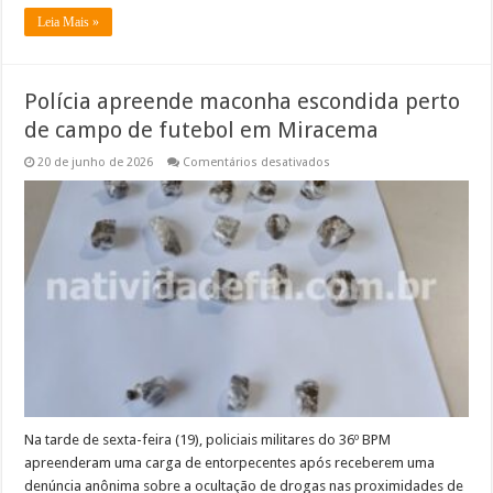
Leia Mais »
Polícia apreende maconha escondida perto
de campo de futebol em Miracema
em
20 de junho de 2026
Comentários desativados
Polícia
apreende
maconha
escondida
perto
de
campo
de
futebol
em
Miracema
Na tarde de sexta-feira (19), policiais militares do 36º BPM
apreenderam uma carga de entorpecentes após receberem uma
denúncia anônima sobre a ocultação de drogas nas proximidades de