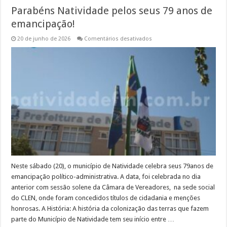
Parabéns Natividade pelos seus 79 anos de
emancipação!
em
20 de junho de 2026
Comentários desativados
Parabéns
Natividade
pelos
seus
79
anos
de
emancipação!
Neste sábado (20), o município de Natividade celebra seus 79anos de
emancipação político-administrativa. A data, foi celebrada no dia
anterior com sessão solene da Câmara de Vereadores, na sede social
do CLEN, onde foram concedidos títulos de cidadania e menções
honrosas. A História: A história da colonização das terras que fazem
parte do Município de Natividade tem seu início entre …