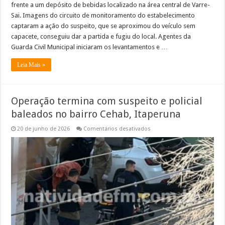
frente a um depósito de bebidas localizado na área central de Varre-
Sai. Imagens do circuito de monitoramento do estabelecimento
captaram a ação do suspeito, que se aproximou do veículo sem
capacete, conseguiu dar a partida e fugiu do local. Agentes da
Guarda Civil Municipal iniciaram os levantamentos e …
Leia Mais »
Operação termina com suspeito e policial
baleados no bairro Cehab, Itaperuna
em
20 de junho de 2026
Comentários desativados
Operação
termina
com
suspeito
e
policial
baleados
no
bairro
Cehab,
Itaperuna