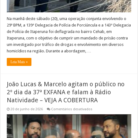
Na manhã deste sábado (20), uma operação conjunta envolvendo o
29º BPM, a 139ª Delegacia de Polícia de Porciúncula e a 143ª Delegacia
de Polícia de Itaperuna foi deflagrada no bairro Cehab, em
Itaperuna, com o objetivo de cumprir um mandado de prisão contra
um investigado por tráfico de drogas e envolvimento em diversos
homicídios na região. Durante a abordagem, …
Leia Mais »
João Lucas & Marcelo agitam o público no
2º dia da 37ª EXFANA e falam à Rádio
Natividade – VEJA A COBERTURA
em
20 de junho de 2026
Comentários desativados
João
Lucas
&
Marcelo
agitam
o
público