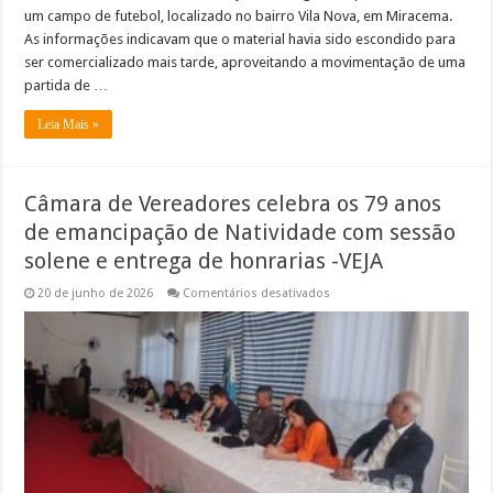
um campo de futebol, localizado no bairro Vila Nova, em Miracema.
As informações indicavam que o material havia sido escondido para
ser comercializado mais tarde, aproveitando a movimentação de uma
partida de …
Leia Mais »
Câmara de Vereadores celebra os 79 anos
de emancipação de Natividade com sessão
solene e entrega de honrarias -VEJA
em
20 de junho de 2026
Comentários desativados
Câmara
de
Vereadores
celebra
os
79
anos
de
emancipação
de
Natividade
com
sessão
solene