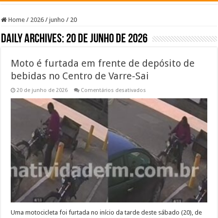
Home
/
2026
/
junho
/
20
Daily Archives:
20 de junho de 2026
Moto é furtada em frente de depósito de
bebidas no Centro de Varre-Sai
em
20 de junho de 2026
Comentários desativados
Moto
é
furtada
em
frente
de
depósito
de
bebidas
no
Centro
de
Varre-
Sai
Uma motocicleta foi furtada no início da tarde deste sábado (20), de