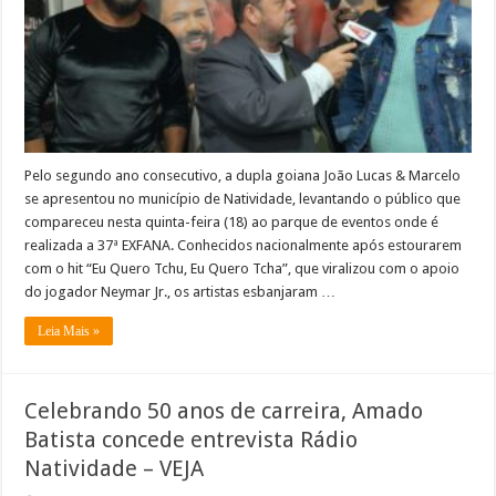
no
2º
dia
da
37ª
EXFANA
e
falam
à
Rádio
Natividade
–
Pelo segundo ano consecutivo, a dupla goiana João Lucas & Marcelo
VEJA
se apresentou no município de Natividade, levantando o público que
A
COBERTURA
compareceu nesta quinta-feira (18) ao parque de eventos onde é
realizada a 37ª EXFANA. Conhecidos nacionalmente após estourarem
com o hit “Eu Quero Tchu, Eu Quero Tcha”, que viralizou com o apoio
do jogador Neymar Jr., os artistas esbanjaram …
Leia Mais »
Celebrando 50 anos de carreira, Amado
Batista concede entrevista Rádio
Natividade – VEJA