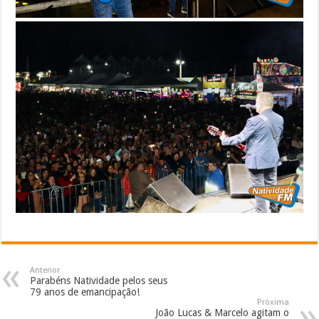
Anterior
Parabéns Natividade pelos seus
79 anos de emancipação!
Próxima
João Lucas & Marcelo agitam o