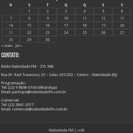
D
S
T
Q
Q
S
S
1
2
3
4
5
6
7
8
9
10
11
12
13
14
15
16
17
18
19
20
21
22
23
24
25
26
27
28
29
30
« maio
jul »
Contato:
Rádio Natividade FM – ZYL 946
Rua Dr. Raul Travassos, 01 – Salas 201/202 – Centro – Natividade (RJ)
Programação:
Tel: (22) 9 9898-0104 (WhatsApp)
Email: participe@natividadefm.com.br
Comercial:
Tel: (22) 3841-2017
Email: comercial@natividadefm.com.br
Natividade FM
|
ro0t