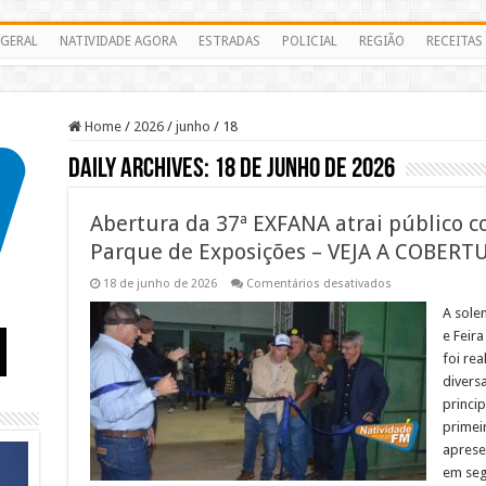
GERAL
NATIVIDADE AGORA
ESTRADAS
POLICIAL
REGIÃO
RECEITAS
Home
/
2026
/
junho
/
18
Daily Archives:
18 de junho de 2026
Abertura da 37ª EXFANA atrai público 
Parque de Exposições – VEJA A COBERT
em
18 de junho de 2026
Comentários desativados
Abertura
da
A sole
37ª
e Feir
EXFANA
atrai
foi rea
público
divers
com
shows
princi
e
solenidade
primei
no
aprese
Parque
de
em seg
Exposições