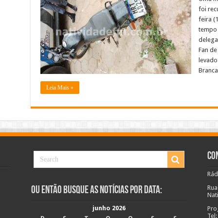
no
foi rec
Espírito
Santo
feira (
motocicleta
tempo 
que
havia
delega
sido
furtada
Fan de
na
levado
zona
rural
Branca
de
Varre-
Sai
Leia Mais »
Co
Rád
Rua
Ou Então Busque as Notícias Por Data:
Nat
junho 2026
Pro
Tel