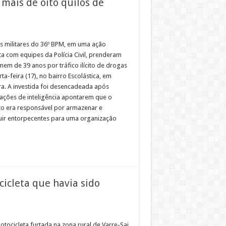
ais de oito quilos de
ais militares do 36º BPM, em uma ação
ta com equipes da Polícia Civil, prenderam
em de 39 anos por tráfico ilícito de drogas
ta-feira (17), no bairro Escolástica, em
ra. A investida foi desencadeada após
ações de inteligência apontarem que o
to era responsável por armazenar e
buir entorpecentes para uma organização
cicleta que havia sido
tocicleta furtada na zona rural de Varre-Sai