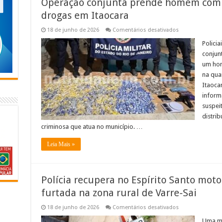
Operação conjunta prende homem com m
drogas em Itaocara
em
18 de junho de 2026
Comentários desativados
Operação
conjunta
Polici
prende
conjun
homem
com
um hom
mais
na quar
de
oito
Itaoca
quilos
de
inform
drogas
suspei
em
Itaocara
distri
criminosa que atua no município. …
Leia Mais »
Polícia recupera no Espírito Santo moto
furtada na zona rural de Varre-Sai
em
18 de junho de 2026
Comentários desativados
Polícia
recupera
Uma mo