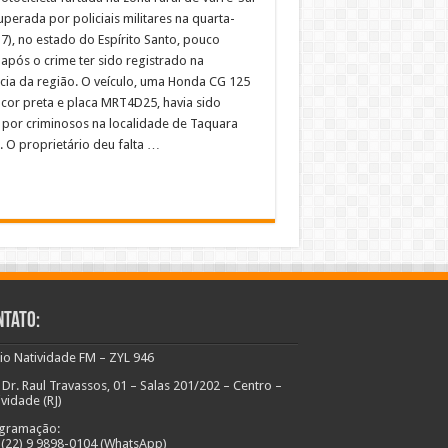
uperada por policiais militares na quarta-
17), no estado do Espírito Santo, pouco
após o crime ter sido registrado na
cia da região. O veículo, uma Honda CG 125
 cor preta e placa MRT4D25, havia sido
 por criminosos na localidade de Taquara
. O proprietário deu falta …
ntato:
io Natividade FM – ZYL 946
 Dr. Raul Travassos, 01 – Salas 201/202 – Centro –
ividade (RJ)
gramação:
: (22) 9 9898-0104 (WhatsApp)