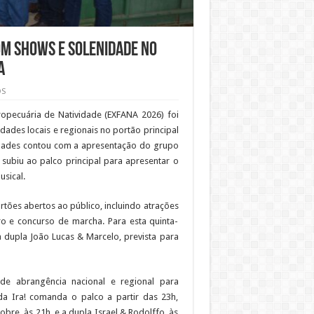
om shows e solenidade no
A
OS
ropecuária de Natividade (EXFANA 2026) foi
idades locais e regionais no portão principal
idades contou com a apresentação do grupo
 subiu ao palco principal para apresentar o
usical.
ões abertos ao público, incluindo atrações
iro e concurso de marcha. Para esta quinta-
 a dupla João Lucas & Marcelo, prevista para
de abrangência nacional e regional para
da Ira! comanda o palco a partir das 23h,
re, às 21h, e a dupla Israel & Rodolffo, às