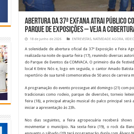
Abertura da 37ª EXFANA atrai público c
Parque de Exposições – VEJA A COBERTUR
18 de junho de 2026
ENTREVISTAS
,
NATIVIDADE AGORA
,
VIDE
A solenidade de abertura oficial da 37ª Exposição e Feira Ag
realizada na noite de quarta-feira (17), reunindo diversas autor
do Parque de Eventos da COMVACA. O primeiro dia de festiv
local K Entre Nós e, logo em seguida, o cantor Amado Batista
repertório de sua turnê comemorativa de 50 anos de carreira m
A programação do evento prossegue até domingo (21) com port
tradicionais como rodeio, parque de diversões, torneio leite
feira (18), a principal atração musical do palco principal será
iniciar a apresentação às 23h.
Nos dias seguintes, a feira agropecuária receberá shows 
movimentar o município. Na sexta-feira (19), o rock da Ban
enquanto o sábado (20) terá programação dupla com Álvaro Nob