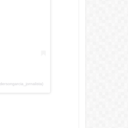
ersongarcia_jornalista)