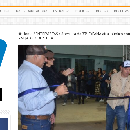
GERAL
NATIVIDADE AGORA
ESTRADAS
POLICIAL
REGIÃO
RECEITAS
Home
/
ENTREVISTAS
/
Abertura da 37ª EXFANA atrai público c
– VEJA A COBERTURA