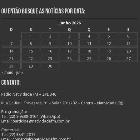
Ou Então Busque as Notícias Por Data:
junho 2026
D
S
T
Q
Q
S
S
1
2
3
4
5
6
7
8
9
10
11
12
13
14
15
16
17
18
19
20
21
22
23
24
25
26
27
28
29
30
« maio
jul »
Contato:
Rádio Natividade FM – ZYL 946
Rua Dr. Raul Travassos, 01 – Salas 201/202 – Centro – Natividade (RJ)
Programação:
Tel: (22) 9 9898-0104 (WhatsApp)
Email: participe@natividadefm.com.br
Comercial:
Tel: (22) 3841-2017
Email: comercial@natividadefm.com.br