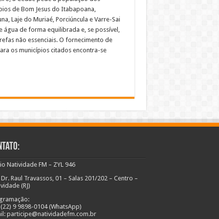
pios de Bom Jesus do Itabapoana,
na, Laje do Muriaé, Porciúncula e Varre-Sai
e água de forma equilibrada e, se possível,
arefas não essenciais. O fornecimento de
ara os municípios citados encontra-se
ntato:
io Natividade FM – ZYL 946
 Dr. Raul Travassos, 01 – Salas 201/202 – Centro –
ividade (RJ)
gramação:
: (22) 9 9898-0104 (WhatsApp)
il: participe@natividadefm.com.br