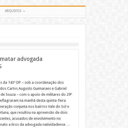
ARQUIVOS
 matar advogada
S
s da 143ª DP – sob a coordenação dos
dos Carlos Augusto Guimaraes e Gabriel
de Souza – com o apoio de militares do 29º
eflagraram na manhã desta quinta-feira
peração conjunta nos bairros Vale do Sol e
rtuna, que resultou na apreensão de dois
centes, acusados de envolvimento no
inato a tiros da advogada natividadense …