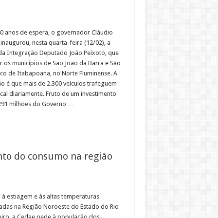
0 anos de espera, o governador Cláudio
inaugurou, nesta quarta-feira (12/02), a
da Integração Deputado João Peixoto, que
ar os municípios de São João da Barra e São
sco de Itabapoana, no Norte Fluminense. A
ão é que mais de 2.300 veículos trafeguem
ocal diariamente. Fruto de um investimento
291 milhões do Governo …
nto do consumo na região
 à estiagem e às altas temperaturas
radas na Região Noroeste do Estado do Rio
eiro, a Cedae pede à população dos