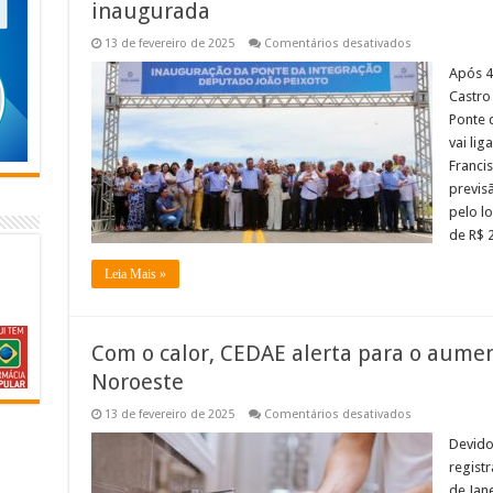
inaugurada
em
13 de fevereiro de 2025
Comentários desativados
Após
40
Após 4
anos
Castro 
de
espera,
Ponte 
Ponte
vai lig
da
Integração
Franci
é
finalmente
previs
inaugurada
pelo l
de R$ 
Leia Mais »
Com o calor, CEDAE alerta para o aume
Noroeste
em
13 de fevereiro de 2025
Comentários desativados
Com
o
Devido
calor,
regist
CEDAE
alerta
de Jan