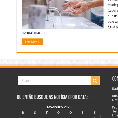
para
municí
o
aumento
Itaperu
do
consumo
que us
na
adie t
região
Noroeste
água p
normal, mas …
Leia Mais »
Co
Rád
Rua
Ou Então Busque as Notícias Por Data:
Nat
fevereiro 2025
Pro
Tel
D
S
T
Q
Q
S
S
Ema