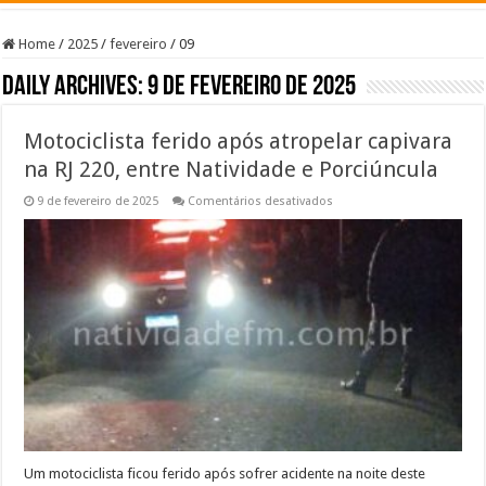
Home
/
2025
/
fevereiro
/
09
Daily Archives:
9 de fevereiro de 2025
Motociclista ferido após atropelar capivara
na RJ 220, entre Natividade e Porciúncula
em
9 de fevereiro de 2025
Comentários desativados
Motociclista
ferido
após
atropelar
capivara
na
RJ
220,
entre
Natividade
e
Porciúncula
Um motociclista ficou ferido após sofrer acidente na noite deste