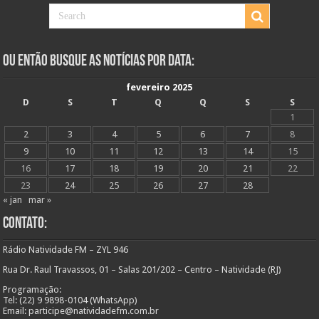
Ou Então Busque as Notícias Por Data:
fevereiro 2025
D
S
T
Q
Q
S
S
1
2
3
4
5
6
7
8
9
10
11
12
13
14
15
16
17
18
19
20
21
22
23
24
25
26
27
28
« jan
mar »
Contato:
Rádio Natividade FM – ZYL 946
Rua Dr. Raul Travassos, 01 – Salas 201/202 – Centro – Natividade (RJ)
Programação:
Tel: (22) 9 9898-0104 (WhatsApp)
Email: participe@natividadefm.com.br