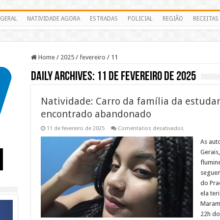
GERAL
NATIVIDADE AGORA
ESTRADAS
POLICIAL
REGIÃO
RECEITAS
Home
/
2025
/
fevereiro
/
11
Daily Archives:
11 de fevereiro de 2025
Natividade: Carro da família da estudan
encontrado abandonado
em
11 de fevereiro de 2025
Comentários desativados
Natividade:
Carro
As aut
da
Gerais
família
da
flumine
estudante
seguem
que
“fugiu”
do Pra
de
casa
ela ter
é
Maramb
encontrado
abandonado
22h do