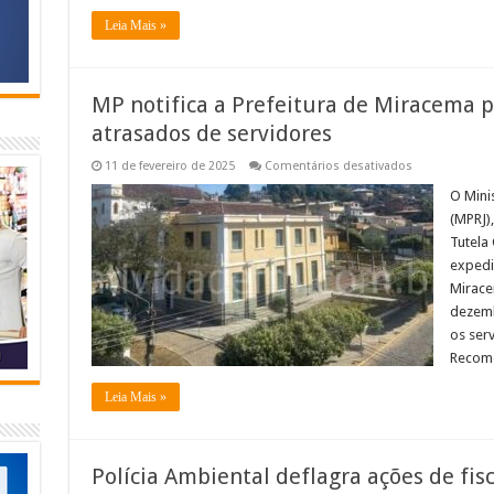
Leia Mais »
MP notifica a Prefeitura de Miracema p
atrasados de servidores
em
11 de fevereiro de 2025
Comentários desativados
MP
notifica
O Mini
a
(MPRJ)
Prefeitura
de
Tutela
Miracema
expedi
para
que
Mirace
pague
os
dezemb
salários
os serv
atrasados
de
Recome
servidores
Leia Mais »
Polícia Ambiental deflagra ações de fis