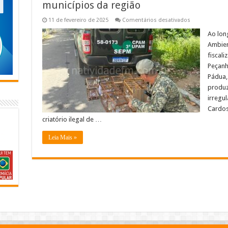
municípios da região
em
11 de fevereiro de 2025
Comentários desativados
Polícia
Ambiental
Ao long
deflagra
Ambien
ações
de
fiscal
fiscalização
Peçanh
em
dois
Pádua,
municípios
da
produz
região
irregu
Cardos
criatório ilegal de …
Leia Mais »