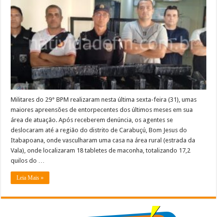
presos
com
mais
de
17
quilos
de
maconha
na
área
rural
de
B.J.
do
Itabapoana
Militares do 29° BPM realizaram nesta última sexta-feira (31), umas
maiores apreensões de entorpecentes dos últimos meses em sua
área de atuação. Após receberem denúncia, os agentes se
deslocaram até a região do distrito de Carabuçú, Bom Jesus do
Itabapoana, onde vasculharam uma casa na área rural (estrada da
Vala), onde localizaram 18 tabletes de maconha, totalizando 17,2
quilos do …
Leia Mais »