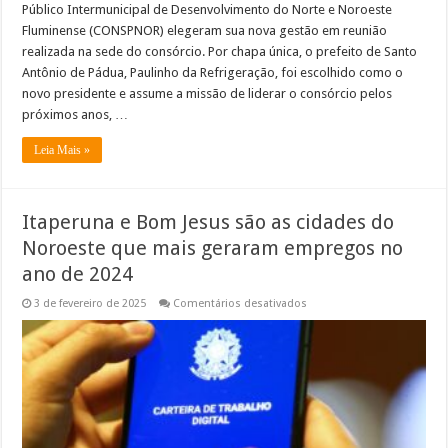
Público Intermunicipal de Desenvolvimento do Norte e Noroeste
Fluminense (CONSPNOR) elegeram sua nova gestão em reunião
realizada na sede do consórcio. Por chapa única, o prefeito de Santo
Antônio de Pádua, Paulinho da Refrigeração, foi escolhido como o
novo presidente e assume a missão de liderar o consórcio pelos
próximos anos, …
Leia Mais »
Itaperuna e Bom Jesus são as cidades do
Noroeste que mais geraram empregos no
ano de 2024
em
3 de fevereiro de 2025
Comentários desativados
Itaperuna
e
Bom
Jesus
são
as
cidades
do
Noroeste
que
mais