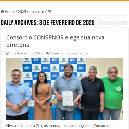
Home
/
2025
/
fevereiro
/
03
Daily Archives:
3 de fevereiro de 2025
Consórcio CONSPNOR elege sua nova
diretoria
em
3 de fevereiro de 2025
Comentários desativados
Consórcio
CONSPNOR
elege
sua
nova
diretoria
Nesta sexta-feira (31), os municípios que integram o Consórcio