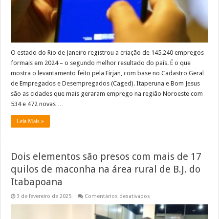
geraram
empregos
no
ano
de
2024
O estado do Rio de Janeiro registrou a criação de 145.240 empregos
formais em 2024 – o segundo melhor resultado do país. É o que
mostra o levantamento feito pela Firjan, com base no Cadastro Geral
de Empregados e Desempregados (Caged). Itaperuna e Bom Jesus
são as cidades que mais geraram emprego na região Noroeste com
534 e 472 novas …
Leia Mais »
Dois elementos são presos com mais de 17
quilos de maconha na área rural de B.J. do
Itabapoana
em
3 de fevereiro de 2025
Comentários desativados
Dois
elementos
são