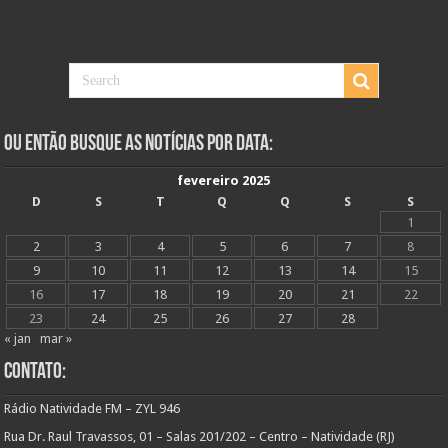
Ou Então Busque as Notícias Por Data:
fevereiro 2025
D
S
T
Q
Q
S
S
1
2
3
4
5
6
7
8
9
10
11
12
13
14
15
16
17
18
19
20
21
22
23
24
25
26
27
28
« jan
mar »
Contato:
Rádio Natividade FM – ZYL 946
Rua Dr. Raul Travassos, 01 – Salas 201/202 – Centro – Natividade (RJ)