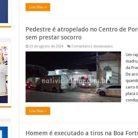
Leia Mais »
Pedestre é atropelado no Centro de Por
sem prestar socorro
em
25 de agosto de 2024
Comentários desativados
Pedestre
é
Um rap
atropelado
madrug
no
Centro
da Pra
de
De aco
Porciúncula
e
quando
motorista
foge
carro 
sem
placa 
prestar
socorro
conduç
Leia Mais »
Homem é executado a tiros na Boa Fort