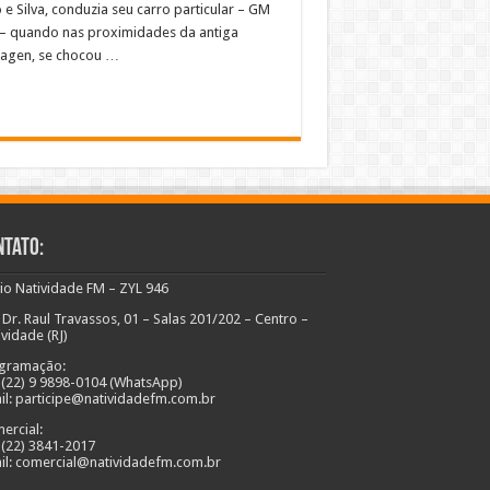
e Silva, conduzia seu carro particular – GM
 – quando nas proximidades da antiga
agen, se chocou …
ntato:
io Natividade FM – ZYL 946
 Dr. Raul Travassos, 01 – Salas 201/202 – Centro –
ividade (RJ)
gramação:
: (22) 9 9898-0104 (WhatsApp)
il: participe@natividadefm.com.br
ercial:
: (22) 3841-2017
il: comercial@natividadefm.com.br