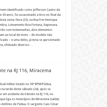
em identificado como Jefferson Castro da
de 30 anos, foi assassinado a tiros no final da
esta sexta-feira (23), na Rua Frei Henrique
mbra, Loteamento Boa Fortuna, Itaperuna.
rdo com testemunhas, dois elementos
am ao local de moto – de modelo não
ficado – e uma deles, já teria se aproximado
ima, efetuado diversos …
ente na RJ 116, Miracema
icial militar lotado no 36º BPM/Pádua,
 na tarde deste sábado (24), após se
r em acidente de trânsito na RJ 116, no
 que liga os municípios de Miracema (saída)
o Antônio de Pádua. O sargento Caio César