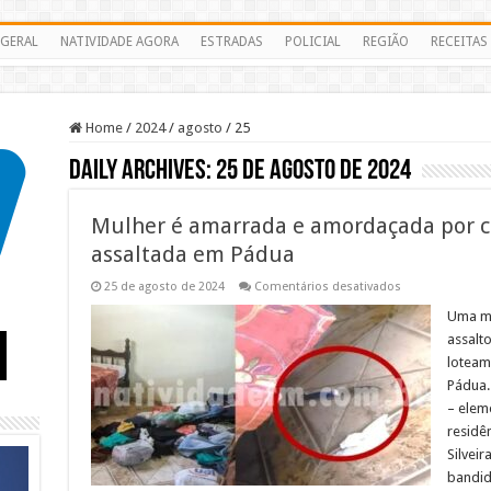
GERAL
NATIVIDADE AGORA
ESTRADAS
POLICIAL
REGIÃO
RECEITAS
Home
/
2024
/
agosto
/
25
Daily Archives:
25 de agosto de 2024
Mulher é amarrada e amordaçada por cr
assaltada em Pádua
em
25 de agosto de 2024
Comentários desativados
Mulher
é
Uma mu
amarrada
assalto
e
amordaçada
loteam
por
Pádua.
criminosos
ao
– elem
ter
a
residê
casa
Silveir
assaltada
em
bandid
Pádua