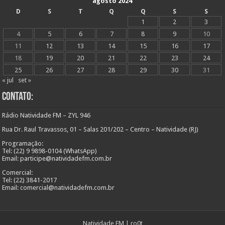
agosto 2024
D
S
T
Q
Q
S
S
1
2
3
4
5
6
7
8
9
10
11
12
13
14
15
16
17
18
19
20
21
22
23
24
25
26
27
28
29
30
31
« jul
set »
Contato:
Rádio Natividade FM – ZYL 946
Rua Dr. Raul Travassos, 01 – Salas 201/202 – Centro – Natividade (RJ)
Programação:
Tel: (22) 9 9898-0104 (WhatsApp)
Email: participe@natividadefm.com.br
Comercial:
Tel: (22) 3841-2017
Email: comercial@natividadefm.com.br
Natividade FM
|
ro0t