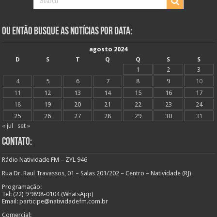
Ou Então Busque as Notícias Por Data:
agosto 2024
D
S
T
Q
Q
S
S
1
2
3
4
5
6
7
8
9
10
11
12
13
14
15
16
17
18
19
20
21
22
23
24
25
26
27
28
29
30
31
« jul
set »
Contato:
Rádio Natividade FM – ZYL 946
Rua Dr. Raul Travassos, 01 – Salas 201/202 – Centro – Natividade (RJ)
Programação:
Tel: (22) 9 9898-0104 (WhatsApp)
Email: participe@natividadefm.com.br
Comercial: