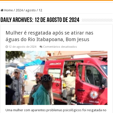
Home
/
2024
/
agosto
/
12
Daily Archives:
12 de agosto de 2024
Mulher é resgatada após se atirar nas
águas do Rio Itabapoana, Bom Jesus
em
12 de agosto de 2024
Comentários desativados
Mulher
é
resgatada
após
se
atirar
nas
águas
do
Rio
Itabapoana,
Bom
Jesus
Uma mulher com aparentes problemas psicológicos foi resgatada no