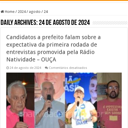
Home
/
2024
/
agosto
/
24
Daily Archives:
24 de agosto de 2024
Candidatos a prefeito falam sobre a
expectativa da primeira rodada de
entrevistas promovida pela Rádio
Natividade – OUÇA
em
24 de agosto de 2024
Comentários desativados
Candidatos
a
prefeito
falam
sobre
a
expectativa
da
primeira
rodada
de
entrevistas
promovida
pela
Rádio
Natividade