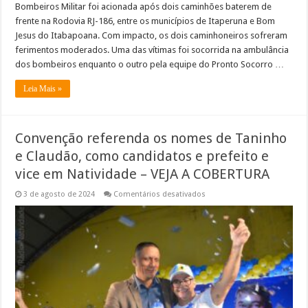
Bombeiros Militar foi acionada após dois caminhões baterem de
frente na Rodovia RJ-186, entre os municípios de Itaperuna e Bom
Jesus do Itabapoana. Com impacto, os dois caminhoneiros sofreram
ferimentos moderados. Uma das vítimas foi socorrida na ambulância
dos bombeiros enquanto o outro pela equipe do Pronto Socorro …
Leia Mais »
Convenção referenda os nomes de Taninho
e Claudão, como candidatos e prefeito e
vice em Natividade – VEJA A COBERTURA
em
3 de agosto de 2024
Comentários desativados
Convenção
referenda
os
nomes
de
Taninho
e
Claudão,
como
candidatos
e
prefeito