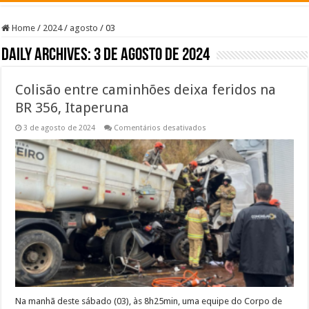
Home
/
2024
/
agosto
/
03
Daily Archives:
3 de agosto de 2024
Colisão entre caminhões deixa feridos na
BR 356, Itaperuna
em
3 de agosto de 2024
Comentários desativados
Colisão
entre
caminhões
deixa
feridos
na
BR
356,
Itaperuna
Na manhã deste sábado (03), às 8h25min, uma equipe do Corpo de