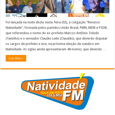
e
vice
em
Natividade
–
VEJA
A
Foi lançada na noite desta sexta-feira (02), a coligação “Renasce
COBERTURA
Natividade”, formada pelos partidos União Brasil, PMN, MDB e PSDB,
que referendou o nome do ex-prefeito Marcos Antônio Toledo
(Taninho) e o vereador Claudio Leite (Claudão), que deverão disputar
os cargos de prefeito e vice, na próxima eleição de outubro em
Natividade. As siglas ainda apresentaram 48 nomes, que deverão …
Leia Mais »