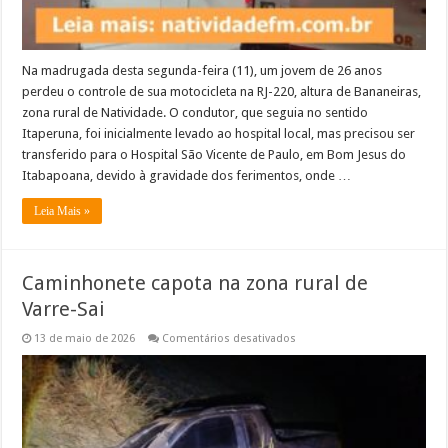
Na madrugada desta segunda-feira (11), um jovem de 26 anos
perdeu o controle de sua motocicleta na RJ-220, altura de Bananeiras,
zona rural de Natividade. O condutor, que seguia no sentido
Itaperuna, foi inicialmente levado ao hospital local, mas precisou ser
transferido para o Hospital São Vicente de Paulo, em Bom Jesus do
Itabapoana, devido à gravidade dos ferimentos, onde …
Leia Mais »
Caminhonete capota na zona rural de
Varre-Sai
em
13 de maio de 2026
Comentários desativados
Caminhonete
capota
na
zona
rural
de
Varre-
Sai