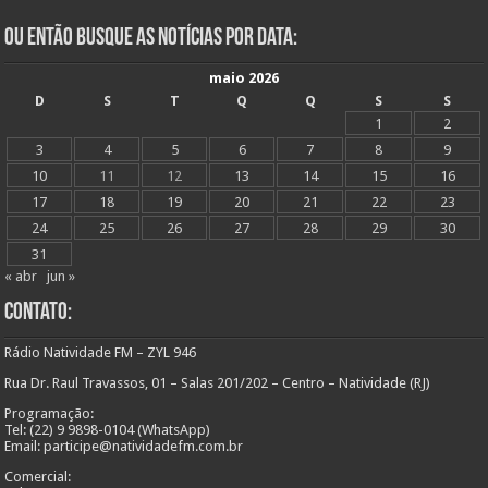
Ou Então Busque as Notícias Por Data:
maio 2026
D
S
T
Q
Q
S
S
1
2
3
4
5
6
7
8
9
10
11
12
13
14
15
16
17
18
19
20
21
22
23
24
25
26
27
28
29
30
31
« abr
jun »
Contato:
Rádio Natividade FM – ZYL 946
Rua Dr. Raul Travassos, 01 – Salas 201/202 – Centro – Natividade (RJ)
Programação:
Tel: (22) 9 9898-0104 (WhatsApp)
Email: participe@natividadefm.com.br
Comercial: