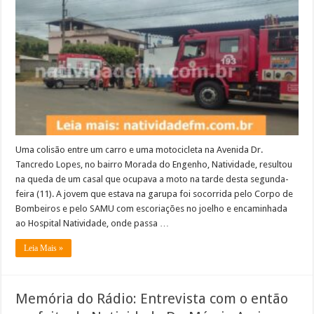
x
moto
no
bairro
Morada
do
Engenho,
Natividade
Uma colisão entre um carro e uma motocicleta na Avenida Dr.
Tancredo Lopes, no bairro Morada do Engenho, Natividade, resultou
na queda de um casal que ocupava a moto na tarde desta segunda-
feira (11). A jovem que estava na garupa foi socorrida pelo Corpo de
Bombeiros e pelo SAMU com escoriações no joelho e encaminhada
ao Hospital Natividade, onde passa …
Leia Mais »
Memória do Rádio: Entrevista com o então