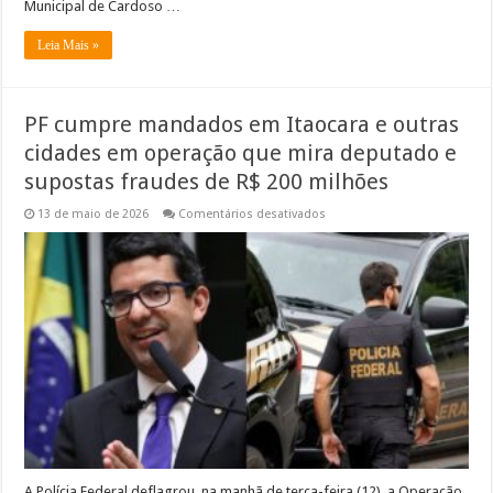
Municipal de Cardoso …
Leia Mais »
PF cumpre mandados em Itaocara e outras
cidades em operação que mira deputado e
supostas fraudes de R$ 200 milhões
em
13 de maio de 2026
Comentários desativados
PF
cumpre
mandados
em
Itaocara
e
outras
cidades
em
operação
que
mira
deputado
e
supostas
fraudes
de
R$
200
A Polícia Federal deflagrou, na manhã de terça-feira (12), a Operação