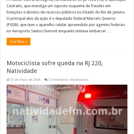
milhões
Castratio, que investiga um suposto esquema de fraudes em
licitações e desvios de recursos públicos no Estado do Rio de Janeiro.
O principal alvo da ação é o deputado federal Marcelo Queiroz
(PSDB), que teve o aparelho celular apreendido por agentes federais
no Aeroporto Santos Dumont enquanto tentava embarcar …
Leia Mais »
Motociclista sofre queda na RJ 220,
Natividade
em
13 de maio de 2026
Comentários desativados
Motociclista
sofre
queda
na
RJ
220,
Natividade