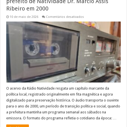
prefeito de Natividade Dr. Márcio Assis
Ribeiro em 2000
em
10 de maio de 2026
Comentários desativados
Memória
do
Rádio:
Entrevista
com
o
então
prefeito
de
Natividade
Dr.
Márcio
Assis
Ribeiro
em
2000
O acervo da Rádio Natividade resgata um capítulo marcante da
política local, registrado originalmente em fita magnética e agora
digitalizado para preservação histórica. O áudio transporta o ouvinte
para o ano de 2000, um período de transição política e social, quando
a prefeitura mantinha um programa semanal aos sábados na
emissora. O formato do programa refletia o cotidiano da época: …