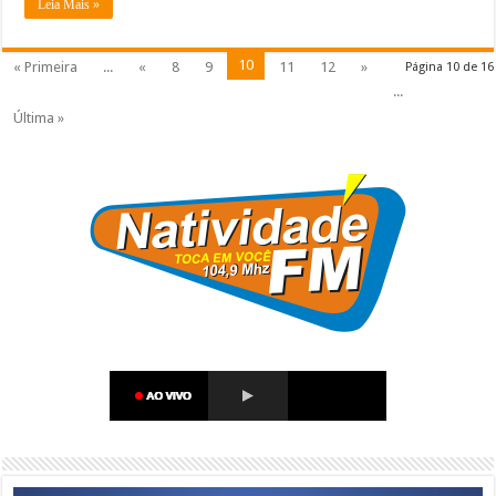
Leia Mais »
10
« Primeira
...
«
8
9
11
12
»
Página 10 de 16
...
Última »