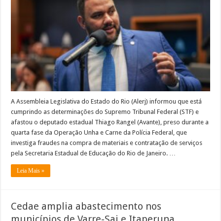
do
STF,
afasta
Thiago
Rangel
que
segue
preso
e
destituí
seu
gabinete
A Assembleia Legislativa do Estado do Rio (Alerj) informou que está
cumprindo as determinações do Supremo Tribunal Federal (STF) e
afastou o deputado estadual Thiago Rangel (Avante), preso durante a
quarta fase da Operação Unha e Carne da Polícia Federal, que
investiga fraudes na compra de materiais e contratação de serviços
pela Secretaria Estadual de Educação do Rio de Janeiro. …
Leia Mais »
Cedae amplia abastecimento nos
municípios de Varre-Sai e Itaperuna