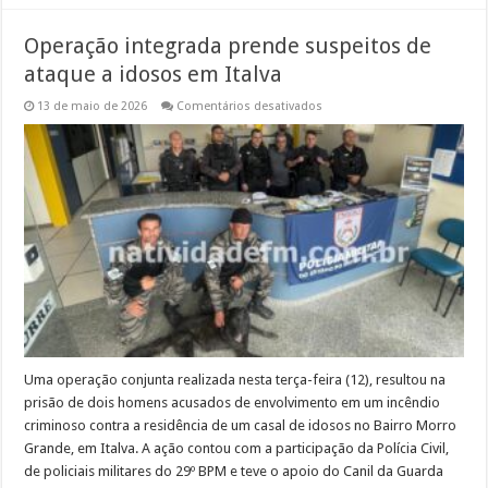
Operação integrada prende suspeitos de
ataque a idosos em Italva
em
13 de maio de 2026
Comentários desativados
Operação
integrada
prende
suspeitos
de
ataque
a
idosos
em
Italva
Uma operação conjunta realizada nesta terça-feira (12), resultou na
prisão de dois homens acusados de envolvimento em um incêndio
criminoso contra a residência de um casal de idosos no Bairro Morro
Grande, em Italva. A ação contou com a participação da Polícia Civil,
de policiais militares do 29º BPM e teve o apoio do Canil da Guarda