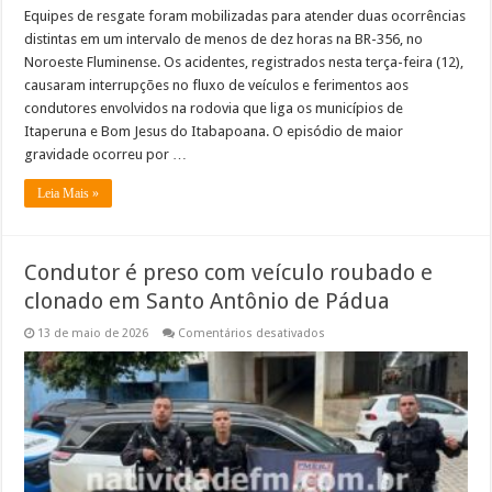
Equipes de resgate foram mobilizadas para atender duas ocorrências
distintas em um intervalo de menos de dez horas na BR-356, no
Noroeste Fluminense. Os acidentes, registrados nesta terça-feira (12),
causaram interrupções no fluxo de veículos e ferimentos aos
condutores envolvidos na rodovia que liga os municípios de
Itaperuna e Bom Jesus do Itabapoana. O episódio de maior
gravidade ocorreu por …
Leia Mais »
Condutor é preso com veículo roubado e
clonado em Santo Antônio de Pádua
em
13 de maio de 2026
Comentários desativados
Condutor
é
preso
com
veículo
roubado
e
clonado
em
Santo
Antônio