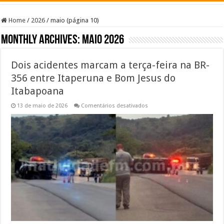
Home
/
2026
/
maio (página 10)
Monthly Archives:
maio 2026
Dois acidentes marcam a terça-feira na BR-
356 entre Itaperuna e Bom Jesus do
Itabapoana
em
13 de maio de 2026
Comentários desativados
Dois
acidentes
marcam
a
terça-
feira
na
BR-
356
entre
Itaperuna
e
Bom
Jesus
do
Itabapoana