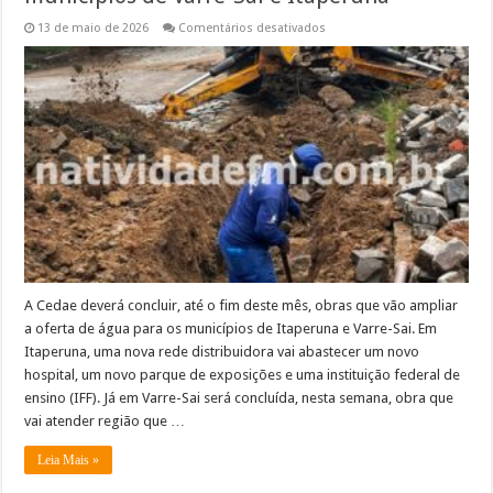
em
13 de maio de 2026
Comentários desativados
Cedae
amplia
abastecimento
nos
municípios
de
Varre-
Sai
e
Itaperuna
A Cedae deverá concluir, até o fim deste mês, obras que vão ampliar
a oferta de água para os municípios de Itaperuna e Varre-Sai. Em
Itaperuna, uma nova rede distribuidora vai abastecer um novo
hospital, um novo parque de exposições e uma instituição federal de
ensino (IFF). Já em Varre-Sai será concluída, nesta semana, obra que
vai atender região que …
Leia Mais »