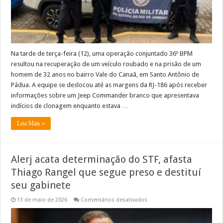
de
Pádua
Na tarde de terça-feira (12), uma operação conjuntado 36º BPM
resultou na recuperação de um veículo roubado e na prisão de um
homem de 32 anos no bairro Vale do Canaã, em Santo Antônio de
Pádua. A equipe se deslocou até as margens da RJ-186 após receber
informações sobre um Jeep Commander branco que apresentava
indícios de clonagem enquanto estava …
Leia Mais »
Alerj acata determinação do STF, afasta
Thiago Rangel que segue preso e destituí
seu gabinete
em
13 de maio de 2026
Comentários desativados
Alerj
acata
determinação