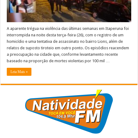
bairro
Lions;
moradores
também
relatam
supostos
disparos
A aparente trégua na violência das últimas semanas em Itaperuna foi
na
interrompida na noite desta terça-feira (26), com o registro de um
Matinada
homicídio e uma tentativa de assassinato no bairro Lions, além de
relatos de suposto tiroteio em outro ponto. Os episódios reacendem
a preocupação na cidade que, conforme levantamento recente
baseado na proporção de mortes violentas por 100 mil …
Leia Mais »