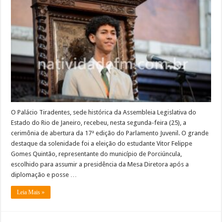
Porciúncula
assume
a
presidência
do
Parlamento
Juvenil
na
Alerj
O Palácio Tiradentes, sede histórica da Assembleia Legislativa do
Estado do Rio de Janeiro, recebeu, nesta segunda-feira (25), a
cerimônia de abertura da 17ª edição do Parlamento Juvenil. O grande
destaque da solenidade foi a eleição do estudante Vitor Felippe
Gomes Quintão, representante do município de Porciúncula,
escolhido para assumir a presidência da Mesa Diretora após a
diplomação e posse …
Leia Mais »