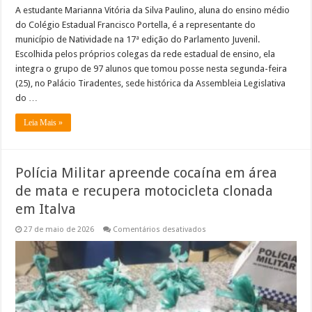
A estudante Marianna Vitória da Silva Paulino, aluna do ensino médio
do Colégio Estadual Francisco Portella, é a representante do
município de Natividade na 17ª edição do Parlamento Juvenil.
Escolhida pelos próprios colegas da rede estadual de ensino, ela
integra o grupo de 97 alunos que tomou posse nesta segunda-feira
(25), no Palácio Tiradentes, sede histórica da Assembleia Legislativa
do …
Leia Mais »
Polícia Militar apreende cocaína em área
de mata e recupera motocicleta clonada
em Italva
em
27 de maio de 2026
Comentários desativados
Polícia
Militar
apreende
cocaína
em
área
de
mata
e