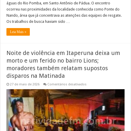
águas do Rio Pomba, em Santo Antônio de Pádua. O encontro
ocorreu nas proximidades da localidade conhecida como Ponte do
Nando, área que já concentrava as atenções das equipes de resgate.
Os trabalhos de busca haviam sido …
Leia Mais »
Noite de violência em Itaperuna deixa um
morto e um ferido no bairro Lions;
moradores também relatam supostos
disparos na Matinada
em
27 de maio de 2026
Comentários desativados
Noite
de
violência
em
Itaperuna
deixa
um
morto
e
um
ferido
no