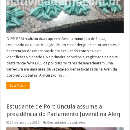
recupera
motocicleta
clonada
em
Italva
O 29º BPM realizou duas apreensões no município de Italva,
resultando na desarticulação de um esconderijo de entorpecentes e
na retenção de uma motocicleta circulando com sinais de
identificação clonados. Na primeira ocorrência, registrada na noite
desta terça-feira (26), os policiais militares desencadearam uma
varredura em uma área de vegetação densa localizada na Avenida
Coronel Luiz Salles. A incursão foi …
Leia Mais »
Estudante de Porciúncula assume a
presidência do Parlamento Juvenil na Alerj
em
27 de maio de 2026
Comentários desativados
Estudante
de