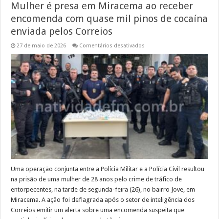
Mulher é presa em Miracema ao receber
encomenda com quase mil pinos de cocaína
enviada pelos Correios
em
27 de maio de 2026
Comentários desativados
Mulher
é
presa
em
Miracema
ao
receber
encomenda
com
quase
mil
pinos
de
cocaína
enviada
pelos
Correios
Uma operação conjunta entre a Polícia Militar e a Polícia Civil resultou
na prisão de uma mulher de 28 anos pelo crime de tráfico de
entorpecentes, na tarde de segunda-feira (26), no bairro Jove, em
Miracema. A ação foi deflagrada após o setor de inteligência dos
Correios emitir um alerta sobre uma encomenda suspeita que