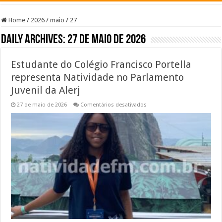
Home
/
2026
/
maio
/
27
Daily Archives:
27 de maio de 2026
Estudante do Colégio Francisco Portella
representa Natividade no Parlamento
Juvenil da Alerj
em
27 de maio de 2026
Comentários desativados
Estudante
do
Colégio
Francisco
Portella
representa
Natividade
no
Parlamento
Juvenil
da
Alerj