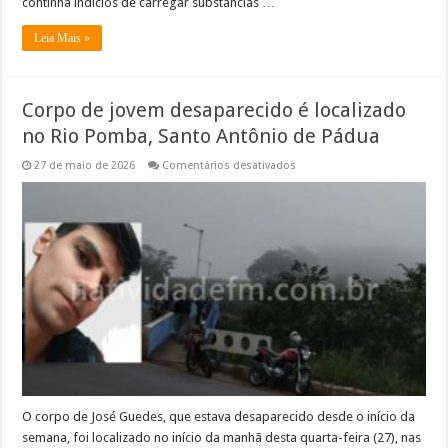
continha indícios de carregar substâncias …
Leia Mais »
Corpo de jovem desaparecido é localizado
no Rio Pomba, Santo Antônio de Pádua
em
27 de maio de 2026
Comentários desativados
Corpo
de
jovem
desaparecido
é
localizado
no
Rio
Pomba,
Santo
Antônio
de
Pádua
O corpo de José Guedes, que estava desaparecido desde o início da
semana, foi localizado no início da manhã desta quarta-feira (27), nas