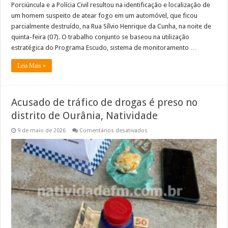
Porciúncula e a Polícia Civil resultou na identificação e localização de
um homem suspeito de atear fogo em um automóvel, que ficou
parcialmente destruído, na Rua Sílvio Henrique da Cunha, na noite de
quinta-feira (07). O trabalho conjunto se baseou na utilização
estratégica do Programa Escudo, sistema de monitoramento …
Leia Mais »
Acusado de tráfico de drogas é preso no
distrito de Ourânia, Natividade
em
9 de maio de 2026
Comentários desativados
Acusado
de
tráfico
de
drogas
é
preso
no
distrito
de
Ourânia,
Natividade