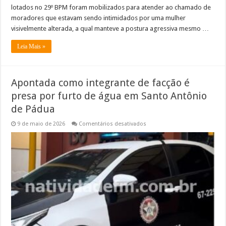
lotados no 29º BPM foram mobilizados para atender ao chamado de
moradores que estavam sendo intimidados por uma mulher
visivelmente alterada, a qual manteve a postura agressiva mesmo …
Leia Mais »
Apontada como integrante de facção é
presa por furto de água em Santo Antônio
de Pádua
em
9 de maio de 2026
Comentários desativados
Apontada
como
integrante
de
facção
é
presa
por
furto
de
água
em
Santo
Antônio
de