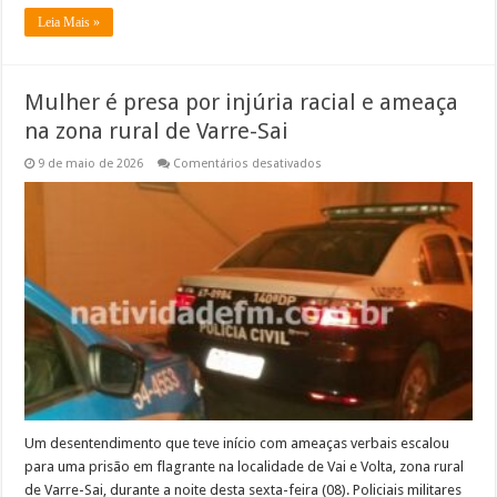
Leia Mais »
Mulher é presa por injúria racial e ameaça
na zona rural de Varre-Sai
em
9 de maio de 2026
Comentários desativados
Mulher
é
presa
por
injúria
racial
e
ameaça
na
zona
rural
de
Varre-
Sai
Um desentendimento que teve início com ameaças verbais escalou
para uma prisão em flagrante na localidade de Vai e Volta, zona rural
de Varre-Sai, durante a noite desta sexta-feira (08). Policiais militares