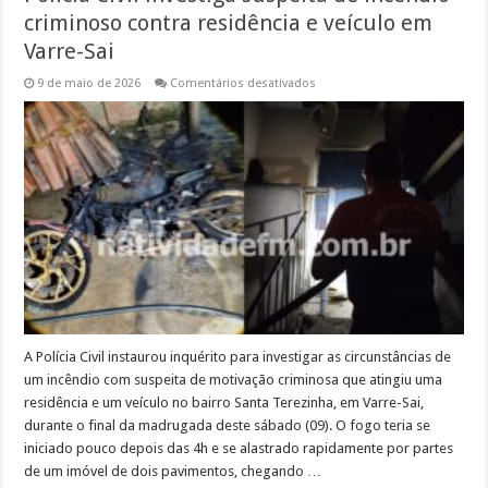
criminoso contra residência e veículo em
Varre-Sai
em
9 de maio de 2026
Comentários desativados
Polícia
Civil
investiga
suspeita
de
incêndio
criminoso
contra
residência
e
veículo
em
Varre-
Sai
A Polícia Civil instaurou inquérito para investigar as circunstâncias de
um incêndio com suspeita de motivação criminosa que atingiu uma
residência e um veículo no bairro Santa Terezinha, em Varre-Sai,
durante o final da madrugada deste sábado (09). O fogo teria se
iniciado pouco depois das 4h e se alastrado rapidamente por partes
de um imóvel de dois pavimentos, chegando …