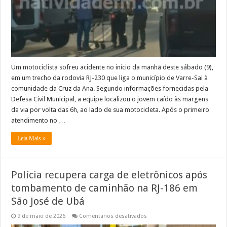
Varre-
Sai
Um motociclista sofreu acidente no início da manhã deste sábado (9),
em um trecho da rodovia RJ-230 que liga o município de Varre-Sai à
comunidade da Cruz da Ana. Segundo informações fornecidas pela
Defesa Civil Municipal, a equipe localizou o jovem caído às margens
da via por volta das 6h, ao lado de sua motocicleta. Após o primeiro
atendimento no …
Leia Mais »
Polícia recupera carga de eletrônicos após
tombamento de caminhão na RJ-186 em
São José de Ubá
em
9 de maio de 2026
Comentários desativados
Polícia