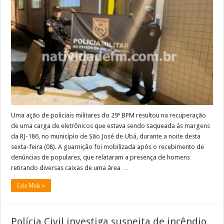
recupera
carga
de
eletrônicos
após
tombamento
de
caminhão
na
RJ-
186
em
São
José
de
Ubá
Uma ação de policiais militares do 29º BPM resultou na recuperação
de uma carga de eletrônicos que estava sendo saqueada às margens
da RJ-186, no município de São José de Ubá, durante a noite desta
sexta-feira (08). A guarnição foi mobilizada após o recebimento de
denúncias de populares, que relataram a presença de homens
retirando diversas caixas de uma área …
Leia Mais »
Polícia Civil investiga suspeita de incêndio