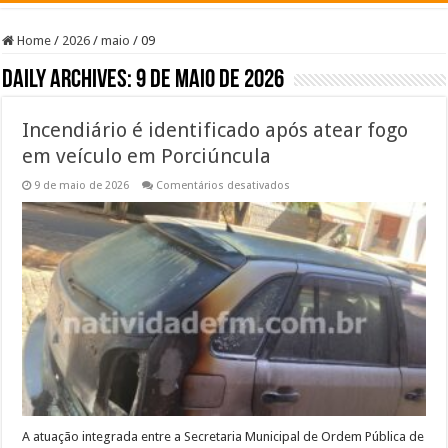
Home
/
2026
/
maio
/
09
Daily Archives:
9 de maio de 2026
Incendiário é identificado após atear fogo
em veículo em Porciúncula
em
9 de maio de 2026
Comentários desativados
Incendiário
é
identificado
após
atear
fogo
em
veículo
em
Porciúncula
A atuação integrada entre a Secretaria Municipal de Ordem Pública de