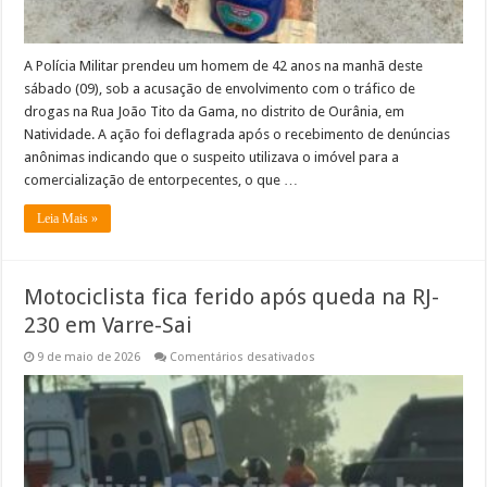
A Polícia Militar prendeu um homem de 42 anos na manhã deste
sábado (09), sob a acusação de envolvimento com o tráfico de
drogas na Rua João Tito da Gama, no distrito de Ourânia, em
Natividade. A ação foi deflagrada após o recebimento de denúncias
anônimas indicando que o suspeito utilizava o imóvel para a
comercialização de entorpecentes, o que …
Leia Mais »
Motociclista fica ferido após queda na RJ-
230 em Varre-Sai
em
9 de maio de 2026
Comentários desativados
Motociclista
fica
ferido
após
queda
na
RJ-
230
em