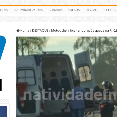
GERAL
NATIVIDADE AGORA
ESTRADAS
POLICIAL
REGIÃO
RECEITAS
Home
/
DESTAQUE
/
Motociclista fica ferido após queda na RJ-2