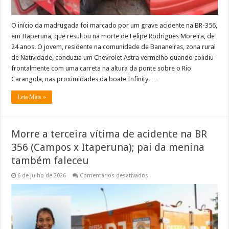
O início da madrugada foi marcado por um grave acidente na BR-356,
em Itaperuna, que resultou na morte de Felipe Rodrigues Moreira, de
24 anos. O jovem, residente na comunidade de Bananeiras, zona rural
de Natividade, conduzia um Chevrolet Astra vermelho quando colidiu
frontalmente com uma carreta na altura da ponte sobre o Rio
Carangola, nas proximidades da boate Infinity. …
Leia Mais »
Morre a terceira vítima de acidente na BR
356 (Campos x Itaperuna); pai da menina
também faleceu
em
6 de julho de 2026
Comentários desativados
Morre
a
terceira
vítima
de
acidente
na
BR