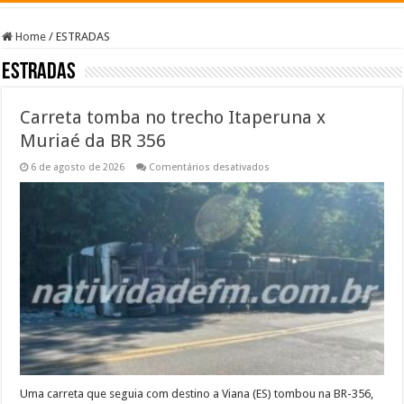
Home
/
ESTRADAS
ESTRADAS
Carreta tomba no trecho Itaperuna x
Muriaé da BR 356
em
6 de agosto de 2026
Comentários desativados
Carreta
tomba
no
trecho
Itaperuna
x
Muriaé
da
BR
356
Uma carreta que seguia com destino a Viana (ES) tombou na BR-356,