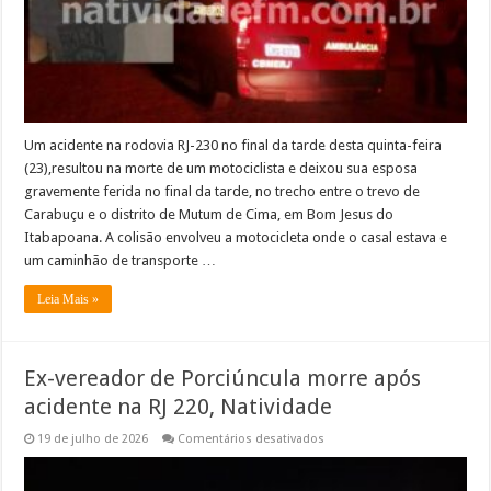
pessoa
ferida
em
Bom
Jesus
do
Itabapoana
Um acidente na rodovia RJ-230 no final da tarde desta quinta-feira
(23),resultou na morte de um motociclista e deixou sua esposa
gravemente ferida no final da tarde, no trecho entre o trevo de
Carabuçu e o distrito de Mutum de Cima, em Bom Jesus do
Itabapoana. A colisão envolveu a motocicleta onde o casal estava e
um caminhão de transporte …
Leia Mais »
Ex-vereador de Porciúncula morre após
acidente na RJ 220, Natividade
em
19 de julho de 2026
Comentários desativados
Ex-
vereador
de