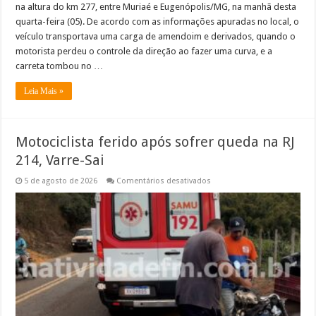
na altura do km 277, entre Muriaé e Eugenópolis/MG, na manhã desta
quarta-feira (05). De acordo com as informações apuradas no local, o
veículo transportava uma carga de amendoim e derivados, quando o
motorista perdeu o controle da direção ao fazer uma curva, e a
carreta tombou no …
Leia Mais »
Motociclista ferido após sofrer queda na RJ
214, Varre-Sai
em
5 de agosto de 2026
Comentários desativados
Motociclista
ferido
após
sofrer
queda
na
RJ
214,
Varre-
Sai