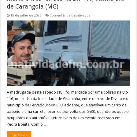
de Carangola (MG)
em
18 de julho de 2026
Comentários desativados
Acidente
entre
carro
e
carreta
deixa
um
morto
e
três
feridos
na
BR-
116;
vítima
era
de
Carangola
(MG)
A madrugada deste sábado (18), foi marcada por uma colisão na BR-
116, no trecho da localidade de Graminha, entre o trevo de Divino e o
município de Fervedouro/MG. O acidente, que envolveu um carro de
passeio e uma carreta, ocorreu por volta das 5h30, quando os quatro
ocupantes do automóvel retornavam de um evento realizado em
Pedra Bonita. Com o …
Leia Mais »