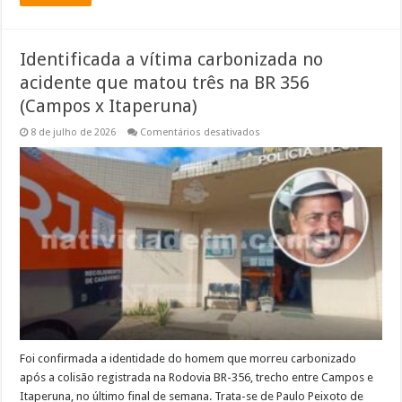
Identificada a vítima carbonizada no
acidente que matou três na BR 356
(Campos x Itaperuna)
em
8 de julho de 2026
Comentários desativados
Identificada
a
vítima
carbonizada
no
acidente
que
matou
três
na
BR
356
(Campos
x
Itaperuna)
Foi confirmada a identidade do homem que morreu carbonizado
após a colisão registrada na Rodovia BR-356, trecho entre Campos e
Itaperuna, no último final de semana. Trata-se de Paulo Peixoto de