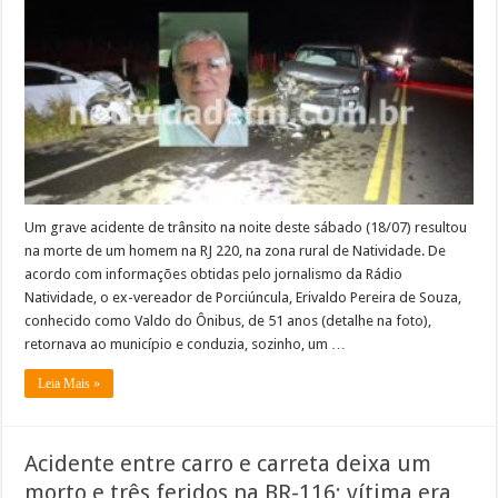
Porciúncula
morre
após
acidente
na
RJ
220,
Natividade
Um grave acidente de trânsito na noite deste sábado (18/07) resultou
na morte de um homem na RJ 220, na zona rural de Natividade. De
acordo com informações obtidas pelo jornalismo da Rádio
Natividade, o ex-vereador de Porciúncula, Erivaldo Pereira de Souza,
conhecido como Valdo do Ônibus, de 51 anos (detalhe na foto),
retornava ao município e conduzia, sozinho, um …
Leia Mais »
Acidente entre carro e carreta deixa um
morto e três feridos na BR-116; vítima era