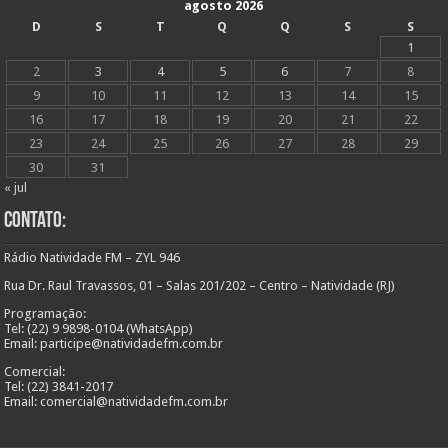
agosto 2026
D
S
T
Q
Q
S
S
1
2
3
4
5
6
7
8
9
10
11
12
13
14
15
16
17
18
19
20
21
22
23
24
25
26
27
28
29
30
31
« jul
Contato:
Rádio Natividade FM – ZYL 946
Rua Dr. Raul Travassos, 01 – Salas 201/202 – Centro – Natividade (RJ)
Programação:
Tel: (22) 9 9898-0104 (WhatsApp)
Email: participe@natividadefm.com.br
Comercial:
Tel: (22) 3841-2017
Email: comercial@natividadefm.com.br