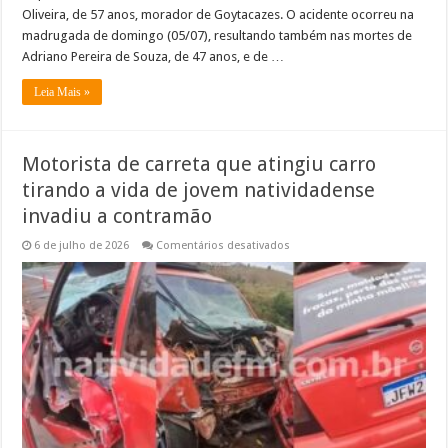
Oliveira, de 57 anos, morador de Goytacazes. O acidente ocorreu na
madrugada de domingo (05/07), resultando também nas mortes de
Adriano Pereira de Souza, de 47 anos, e de …
Leia Mais »
Motorista de carreta que atingiu carro
tirando a vida de jovem natividadense
invadiu a contramão
em
6 de julho de 2026
Comentários desativados
Motorista
de
carreta
que
atingiu
carro
tirando
a
vida
de
jovem
natividadense
invadiu
a
contramão