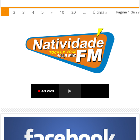
1
2
3
4
5
»
10
20
...
Última »
Página 1 de 29