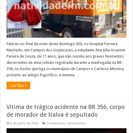
356
(Campos
x
Itaperuna);
pai
da
menina
também
faleceu
Faleceu no final da noite deste domingo (05), no Hospital Ferreira
Machado, em Campos dos Goytacazes, a estudante Ana Júlia Assemer
Pereira de Souza, de 11 anos, que não resistiu aos graves ferimentos
decorrentes de uma colisão registrada durante a madrugada na BR-
356, no trecho que liga os municípios de Campos e Cardoso Moreira,
próximo ao antigo frigorífico. A menina …
Leia Mais »
Vítima de trágico acidente na BR 356, corpo
de morador de Italva é sepultado
em
6 de julho de 2026
Comentários desativados
Vítima
de