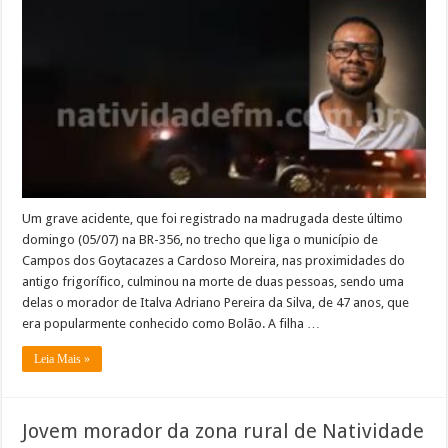
trágico
acidente
na
BR
356,
corpo
de
morador
de
Italva
é
sepultado
Um grave acidente, que foi registrado na madrugada deste último
domingo (05/07) na BR-356, no trecho que liga o município de
Campos dos Goytacazes a Cardoso Moreira, nas proximidades do
antigo frigorífico, culminou na morte de duas pessoas, sendo uma
delas o morador de Italva Adriano Pereira da Silva, de 47 anos, que
era popularmente conhecido como Bolão. A filha …
Leia Mais »
Jovem morador da zona rural de Natividade