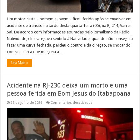
Um motociclista – homem e jovem – ficou ferido após se envolver em
acidente de trânsito na tarde desta quarta-feira (05), na RJ 214, Varre-
Sai. De acordo com informações apuradas pelo jornalismo da Rádio
Natividade, ele trafegava sentido à Natividade, quando não conseguiu
fazer uma curva fechada, perdeu o controle da direção, se chocando
contra a cerca que margeia a …
Leia Mais »
Acidente na RJ-230 deixa um morto e uma
pessoa ferida em Bom Jesus do Itabapoana
em
25 de julho de 2026
Comentários desativados
Acidente
na
RJ-
230
deixa
um
morto
e
uma