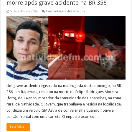
morre após grave acidente na BR 356
em
5 de julho de 2026
Comentários desativados
Jovem
morador
da
zona
rural
de
Natividade
morre
após
grave
acidente
na
BR
356
Um grave acidente registrado na madrugada deste domingo, na BR-
356, em Itaperuna, resultou na morte de Felipe Rodrigues Moreira
(foto), de 24 anos, morador da comunidade de Bananeiras, na zona
rural de Natividade. O jovem, que trabalhava e residia na localidade,
conduzia um veículo GM Astra de cor vermelha quando houve a
colisão frontal com uma carreta. O impacto ocorreu …
Leia Mais »