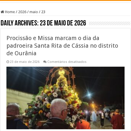
Home
/
2026
/
maio
/
23
Daily Archives:
23 de maio de 2026
Procissão e Missa marcam o dia da
padroeira Santa Rita de Cássia no distrito
de Ourânia
em
23 de maio de 2026
Comentários desativados
Procissão
e
Missa
marcam
o
dia
da
padroeira
Santa
Rita
de
Cássia
no
distrito
de
Ourânia