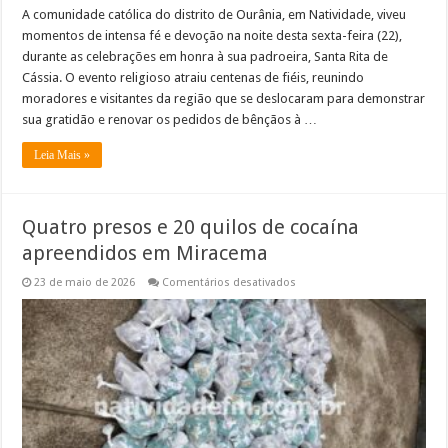
A comunidade católica do distrito de Ourânia, em Natividade, viveu
momentos de intensa fé e devoção na noite desta sexta-feira (22),
durante as celebrações em honra à sua padroeira, Santa Rita de
Cássia. O evento religioso atraiu centenas de fiéis, reunindo
moradores e visitantes da região que se deslocaram para demonstrar
sua gratidão e renovar os pedidos de bênçãos à …
Leia Mais »
Quatro presos e 20 quilos de cocaína
apreendidos em Miracema
em
23 de maio de 2026
Comentários desativados
Quatro
presos
e
20
quilos
de
cocaína
apreendidos
em
Miracema