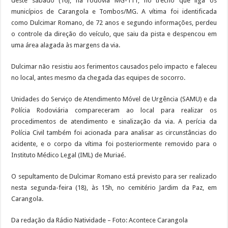
deste sábado (16), na rodovia MG-111, no trecho que liga os
municípios de Carangola e Tombos/MG. A vítima foi identificada
como Dulcimar Romano, de 72 anos e segundo informações, perdeu
o controle da direção do veículo, que saiu da pista e despencou em
uma área alagada às margens da via.
Dulcimar não resistiu aos ferimentos causados pelo impacto e faleceu
no local, antes mesmo da chegada das equipes de socorro.
Unidades do Serviço de Atendimento Móvel de Urgência (SAMU) e da
Polícia Rodoviária compareceram ao local para realizar os
procedimentos de atendimento e sinalização da via. A perícia da
Polícia Civil também foi acionada para analisar as circunstâncias do
acidente, e o corpo da vítima foi posteriormente removido para o
Instituto Médico Legal (IML) de Muriaé.
O sepultamento de Dulcimar Romano está previsto para ser realizado
nesta segunda-feira (18), às 15h, no cemitério Jardim da Paz, em
Carangola.
Da redação da Rádio Natividade – Foto: Acontece Carangola