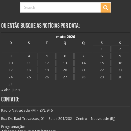
Ou Então Busque as Notícias Por Data:
maio 2026
D
S
T
Q
Q
S
S
1
2
3
4
5
6
7
8
9
10
11
12
13
14
15
16
17
18
19
20
21
22
23
24
25
26
27
28
29
30
31
« abr
jun »
Contato:
Rádio Natividade FM – ZYL 946
Rua Dr. Raul Travassos, 01 – Salas 201/202 – Centro – Natividade (RJ)
Programação: