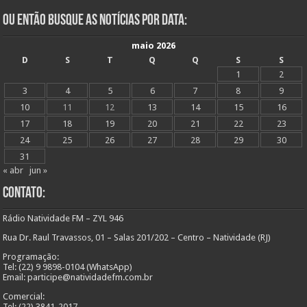
Ou Então Busque as Notícias Por Data:
maio 2026
D
S
T
Q
Q
S
S
1
2
3
4
5
6
7
8
9
10
11
12
13
14
15
16
17
18
19
20
21
22
23
24
25
26
27
28
29
30
31
« abr
jun »
Contato:
Rádio Natividade FM – ZYL 946
Rua Dr. Raul Travassos, 01 – Salas 201/202 – Centro – Natividade (RJ)
Programação:
Tel: (22) 9 9898-0104 (WhatsApp)
Email: participe@natividadefm.com.br
Comercial:
Tel: (22) 3841-2017