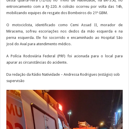
desta quarta-feira (12/03) no Trevo de Natividade, na BR-356, no
entroncamento com a RJ-220. A colisão ocorreu por volta das 14h,
mobilizando equipes de resgate dos Bombeiros do 21º GBM.
O motociclista, identificado como Cemi Assad II, morador de
Miracema, sofreu escoriações nos dedos da mão esquerda e na
perna esquerda. Ele foi socorrido e encaminhado ao Hospital São
José do Avaí para atendimento médico.
A Polícia Rodoviária Federal (PRF) foi acionada para o local para
apurar as circunstâncias do acidente.
Da redação da Rádio Natividade – Andressa Rodrigues (estágio) sob
supervisão