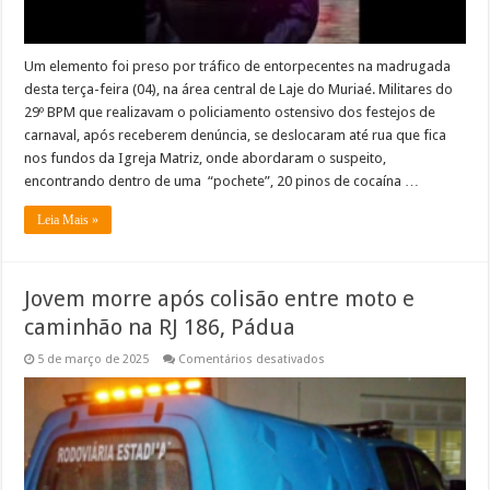
Um elemento foi preso por tráfico de entorpecentes na madrugada
desta terça-feira (04), na área central de Laje do Muriaé. Militares do
29º BPM que realizavam o policiamento ostensivo dos festejos de
carnaval, após receberem denúncia, se deslocaram até rua que fica
nos fundos da Igreja Matriz, onde abordaram o suspeito,
encontrando dentro de uma “pochete”, 20 pinos de cocaína …
Leia Mais »
Jovem morre após colisão entre moto e
caminhão na RJ 186, Pádua
em
5 de março de 2025
Comentários desativados
Jovem
morre
após
colisão
entre
moto
e
caminhão
na