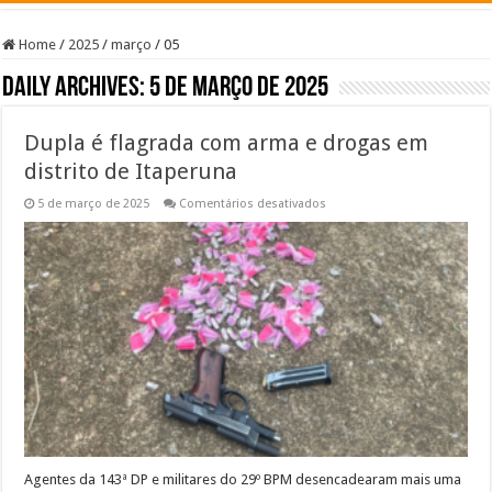
Home
/
2025
/
março
/
05
Daily Archives:
5 de março de 2025
Dupla é flagrada com arma e drogas em
distrito de Itaperuna
em
5 de março de 2025
Comentários desativados
Dupla
é
flagrada
com
arma
e
drogas
em
distrito
de
Itaperuna
Agentes da 143ª DP e militares do 29º BPM desencadearam mais uma