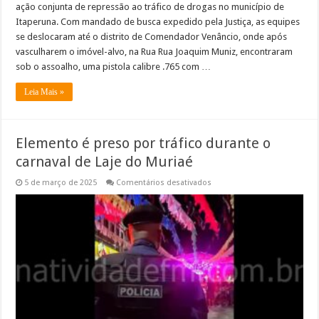
ação conjunta de repressão ao tráfico de drogas no município de
Itaperuna. Com mandado de busca expedido pela Justiça, as equipes
se deslocaram até o distrito de Comendador Venâncio, onde após
vasculharem o imóvel-alvo, na Rua Rua Joaquim Muniz, encontraram
sob o assoalho, uma pistola calibre .765 com …
Leia Mais »
Elemento é preso por tráfico durante o
carnaval de Laje do Muriaé
em
5 de março de 2025
Comentários desativados
Elemento
é
preso
por
tráfico
durante
o
carnaval
de
Laje
do
Muriaé