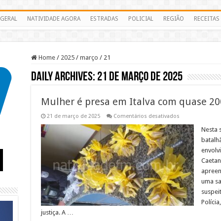
GERAL
NATIVIDADE AGORA
ESTRADAS
POLICIAL
REGIÃO
RECEITAS
Home
/
2025
/
março
/
21
Daily Archives:
21 de março de 2025
Mulher é presa em Italva com quase 20
em
21 de março de 2025
Comentários desativados
Mulher
é
Nesta s
presa
batalh
em
Italva
envolv
com
Caetano
quase
200
apreen
pinos
de
uma sac
cocaína
suspei
Políci
justiça. A …