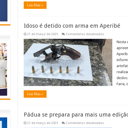
Leia Mais »
Idoso é detido com arma em Aperibé
em
21 de março de 2025
Comentários desativados
Idoso
é
Nesta q
detido
apreen
com
arma
Aperib
em
inform
Aperibé
artefa
realiz
desloc
Faria,
Leia Mais »
Pádua se prepara para mais uma edição
em
21 de março de 2025
Comentários desativados
Pádua