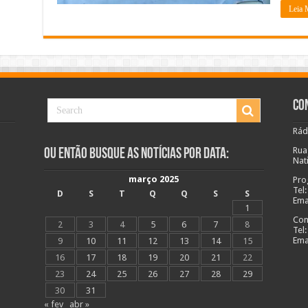
Leia 
Co
Rád
Rua
Ou Então Busque as Notícias Por Data:
Nat
março 2025
Pro
Tel
D
S
T
Q
Q
S
S
Ema
1
Com
2
3
4
5
6
7
8
Tel
Ema
9
10
11
12
13
14
15
16
17
18
19
20
21
22
23
24
25
26
27
28
29
30
31
« fev
abr »