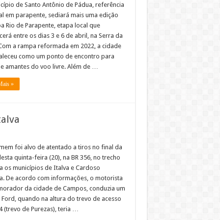
cípio de Santo Antônio de Pádua, referência
al em parapente, sediará mais uma edição
a Rio de Parapente, etapa local que
erá entre os dias 3 e 6 de abril, na Serra da
 Com a rampa reformada em 2022, a cidade
taleceu como um ponto de encontro para
s e amantes do voo livre. Além de …
Mais »
talva
em foi alvo de atentado a tiros no final da
esta quinta-feira (20), na BR 356, no trecho
ga os municípios de Italva e Cardoso
a. De acordo com informações, o motorista
morador da cidade de Campos, conduzia um
o Ford, quando na altura do trevo de acesso
4 (trevo de Purezas), teria …