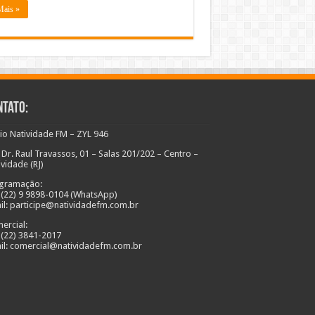
Mais »
ntato:
io Natividade FM – ZYL 946
 Dr. Raul Travassos, 01 – Salas 201/202 – Centro –
ividade (RJ)
gramação:
: (22) 9 9898-0104 (WhatsApp)
il: participe@natividadefm.com.br
ercial:
: (22) 3841-2017
il: comercial@natividadefm.com.br