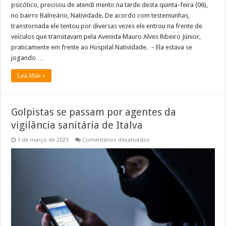
psicótico, precisou de atendi mento na tarde desta quinta-feira (06),
no bairro Balneário, Natividade. De acordo com testemunhas,
transtornada ele tentou por diversas vezes ele entrou na frente de
veículos que transitavam pela Avenida Mauro Alves Ribeiro Júnior,
praticamente em frente ao Hospital Natividade. – Ela estava se
jogando …
Leia Mais »
Golpistas se passam por agentes da
vigilância sanitária de Italva
em
7 de março de 2025
Comentários desativados
Golpistas
se
passam
por
agentes
da
vigilância
sanitária
de
Italva