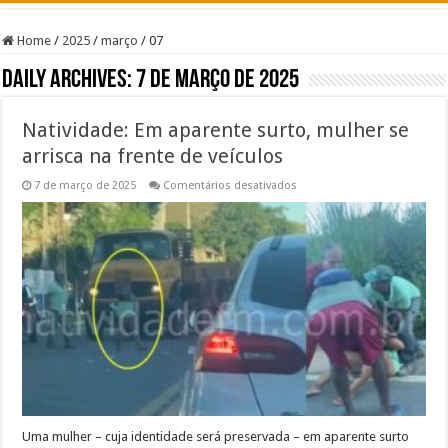
Home
/
2025
/
março
/
07
Daily Archives:
7 de março de 2025
Natividade: Em aparente surto, mulher se
arrisca na frente de veículos
em
7 de março de 2025
Comentários desativados
Natividade:
Em
aparente
surto,
mulher
se
arrisca
na
frente
de
veículos
Uma mulher – cuja identidade será preservada – em aparente surto