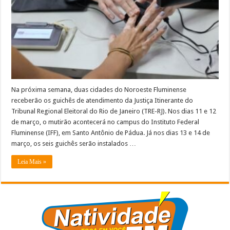
Aperibé
e
Santo
Antônio
de
Pádua
Na próxima semana, duas cidades do Noroeste Fluminense
receberão os guichês de atendimento da Justiça Itinerante do
Tribunal Regional Eleitoral do Rio de Janeiro (TRE-RJ). Nos dias 11 e 12
de março, o mutirão acontecerá no campus do Instituto Federal
Fluminense (IFF), em Santo Antônio de Pádua. Já nos dias 13 e 14 de
março, os seis guichês serão instalados …
Leia Mais »