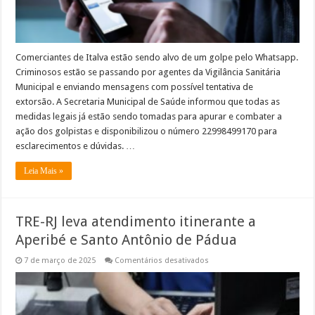
Comerciantes de Italva estão sendo alvo de um golpe pelo Whatsapp.
Criminosos estão se passando por agentes da Vigilância Sanitária
Municipal e enviando mensagens com possível tentativa de
extorsão. A Secretaria Municipal de Saúde informou que todas as
medidas legais já estão sendo tomadas para apurar e combater a
ação dos golpistas e disponibilizou o número 22998499170 para
esclarecimentos e dúvidas. …
Leia Mais »
TRE-RJ leva atendimento itinerante a
Aperibé e Santo Antônio de Pádua
em
7 de março de 2025
Comentários desativados
TRE-
RJ
leva
atendimento
itinerante
a