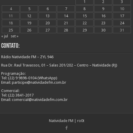
1
2
3
4
5
6
7
8
9
10
11
12
13
14
15
16
17
18
19
20
21
22
23
24
25
26
27
28
29
30
31
« jul
set »
Contato:
Rádio Natividade FM – ZYL 946
Rua Dr. Raul Travassos, 01 – Salas 201/202 – Centro – Natividade (RJ)
Programação:
Tel: (22) 9 9898-0104 (WhatsApp)
Email: participe@natividadefm.com.br
Comercial:
Tel: (22) 3841-2017
Email: comercial@natividadefm.com.br
Natividade FM
|
ro0t