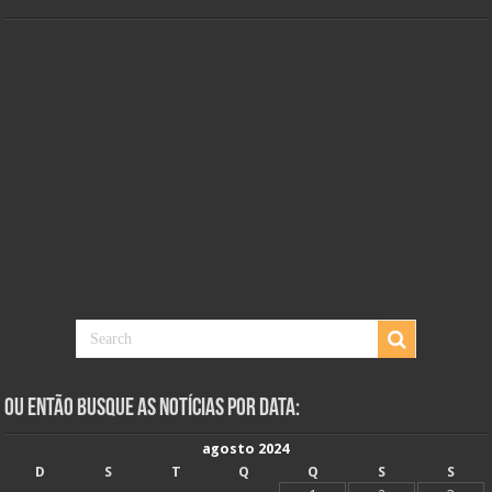
Ou Então Busque as Notícias Por Data:
agosto 2024
D
S
T
Q
Q
S
S