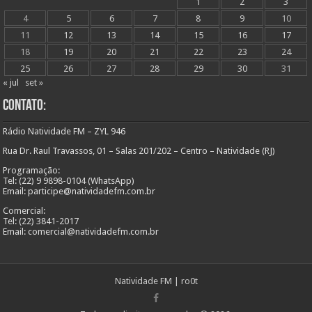
1
2
3
4
5
6
7
8
9
10
11
12
13
14
15
16
17
18
19
20
21
22
23
24
25
26
27
28
29
30
31
« jul
set »
Contato:
Rádio Natividade FM – ZYL 946
Rua Dr. Raul Travassos, 01 – Salas 201/202 – Centro – Natividade (RJ)
Programação:
Tel: (22) 9 9898-0104 (WhatsApp)
Email: participe@natividadefm.com.br
Comercial:
Tel: (22) 3841-2017
Email: comercial@natividadefm.com.br
Natividade FM
|
ro0t