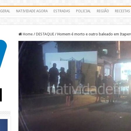
GERAL
NATIVIDADE AGORA
ESTRADAS
POLICIAL
REGIÃO
RECEITAS
Home
/
DESTAQUE
/
Homem é morto e outro baleado em Itaper