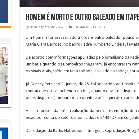
Homem é morto e outro baleado em Itap
8 de agosto de 2024
DESTAQUE
,
POLICIAL
Um homem foi assassinado a tiros e outro baleado, pouco ant
Maria Clara Barroso, no bairro Padre Humberto Lindelauf (Mata
De acordo com informações apuradas pelo jornalismo da Rádio
um bar e quando os Bombeiros chegaram, já encontraram Patrick
os sinais vitais, caído em uma calçada, alvejado na cabeça, tór
Já Genecy Perciano R. Junior, de 25, foi socorrido ao Hospital
contou que estava bebendo no bar, quando ouviu os disparos. 
pelos disparos ( lombar, braço direito e pé esquerdo), correndo
A cena foi isolada até a realização da perícia e remoção do 
estão por conta do setor de homicídios da 143ª DP em conjunt
Da redação da Rádio Natividade – Imagem: Reprodução/Blog A