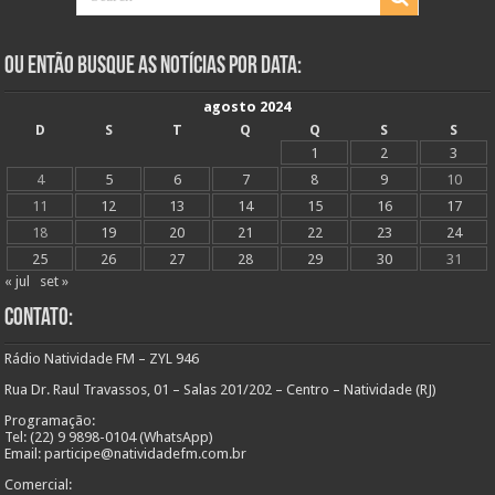
Ou Então Busque as Notícias Por Data:
agosto 2024
D
S
T
Q
Q
S
S
1
2
3
4
5
6
7
8
9
10
11
12
13
14
15
16
17
18
19
20
21
22
23
24
25
26
27
28
29
30
31
« jul
set »
Contato:
Rádio Natividade FM – ZYL 946
Rua Dr. Raul Travassos, 01 – Salas 201/202 – Centro – Natividade (RJ)
Programação:
Tel: (22) 9 9898-0104 (WhatsApp)
Email: participe@natividadefm.com.br
Comercial: