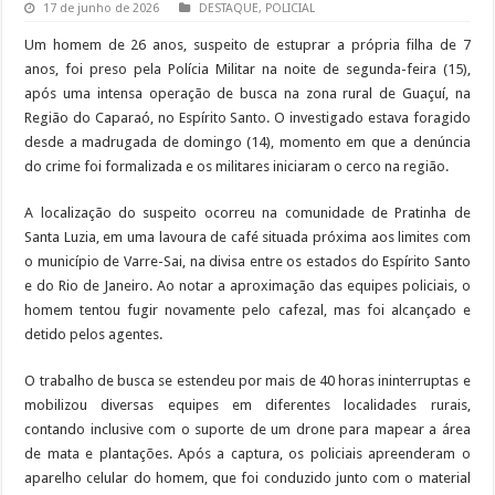
17 de junho de 2026
DESTAQUE
,
POLICIAL
Um homem de 26 anos, suspeito de estuprar a própria filha de 7
anos, foi preso pela Polícia Militar na noite de segunda-feira (15),
após uma intensa operação de busca na zona rural de Guaçuí, na
Região do Caparaó, no Espírito Santo. O investigado estava foragido
desde a madrugada de domingo (14), momento em que a denúncia
do crime foi formalizada e os militares iniciaram o cerco na região.
A localização do suspeito ocorreu na comunidade de Pratinha de
Santa Luzia, em uma lavoura de café situada próxima aos limites com
o município de Varre-Sai, na divisa entre os estados do Espírito Santo
e do Rio de Janeiro. Ao notar a aproximação das equipes policiais, o
homem tentou fugir novamente pelo cafezal, mas foi alcançado e
detido pelos agentes.
O trabalho de busca se estendeu por mais de 40 horas ininterruptas e
mobilizou diversas equipes em diferentes localidades rurais,
contando inclusive com o suporte de um drone para mapear a área
de mata e plantações. Após a captura, os policiais apreenderam o
aparelho celular do homem, que foi conduzido junto com o material