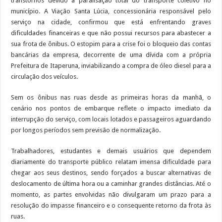
transtornos devido à paralisação total do transporte coletivo no
município. A Viação Santa Lúcia, concessionária responsável pelo
serviço na cidade, confirmou que está enfrentando graves
dificuldades financeiras e que não possui recursos para abastecer a
sua frota de ônibus. O estopim para a crise foi o bloqueio das contas
bancárias da empresa, decorrente de uma dívida com a própria
Prefeitura de Itaperuna, inviabilizando a compra de óleo diesel para a
circulação dos veículos.
Sem os ônibus nas ruas desde as primeiras horas da manhã, o
cenário nos pontos de embarque reflete o impacto imediato da
interrupção do serviço, com locais lotados e passageiros aguardando
por longos períodos sem previsão de normalização.
Trabalhadores, estudantes e demais usuários que dependem
diariamente do transporte público relatam imensa dificuldade para
chegar aos seus destinos, sendo forçados a buscar alternativas de
deslocamento de última hora ou a caminhar grandes distâncias. Até o
momento, as partes envolvidas não divulgaram um prazo para a
resolução do impasse financeiro e o consequente retorno da frota às
ruas.