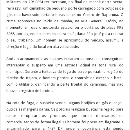
Militares do 29º BPM recuperaram, no final da manhã desta sexta-
feira (29), um caminhão de pequeno porte carregado com botijões de
gás que havia sido furtado horas antes no Centro de Itaperuna. O
crime aconteceu no início da manhã, na Rua General Osório, no
momento em que o motorista estacionou o utilitário, de placa KRZ
8055, por alguns instantes na altura da Padaria São José para realizar
o seu trabalho. Um homem se aproximou do veículo, assumiu a
direção e fugiu do local em alta velocidade.
Após o acionamento, as equipes iniciaram as buscas e conseguiram
interceptar o suspeito em uma estrada vicinal na zona rural do
município. Durante a tentativa de fuga do cerco policial, na região do
distrito de Itajara, o homem perdeu o controle da direção e bateu
com o utilitário, danificando a parte frontal do caminhão, mas não
houve o registro de feridos.
Na rota de fuga, o suspeito vendeu alguns botijões de gás e lançou
outros às margens da via. Os policiais realizam buscas na região para
tentar recuperar os produtos que foram desovados ou
comercializados de forma ilegal. O homem foi preso em flagrante e
encaminhado para a 143ª DP, onde a ocorrência está sendo