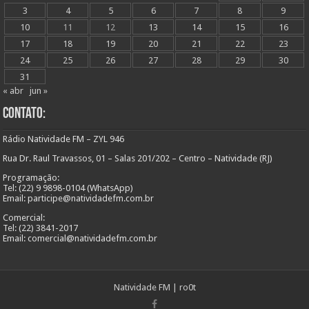
3
4
5
6
7
8
9
10
11
12
13
14
15
16
17
18
19
20
21
22
23
24
25
26
27
28
29
30
31
« abr
jun »
Contato:
Rádio Natividade FM – ZYL 946
Rua Dr. Raul Travassos, 01 – Salas 201/202 – Centro – Natividade (RJ)
Programação:
Tel: (22) 9 9898-0104 (WhatsApp)
Email: participe@natividadefm.com.br
Comercial:
Tel: (22) 3841-2017
Email: comercial@natividadefm.com.br
Natividade FM
|
ro0t