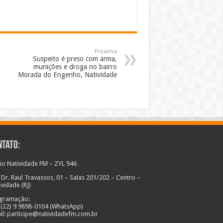
Próxima
Suspeito é preso com arma,
munições e droga no bairro
Morada do Engenho, Natividade
ntato:
io Natividade FM – ZYL 946
 Dr. Raul Travassos, 01 – Salas 201/202 – Centro –
ividade (RJ)
gramação:
: (22) 9 9898-0104 (WhatsApp)
il: participe@natividadefm.com.br