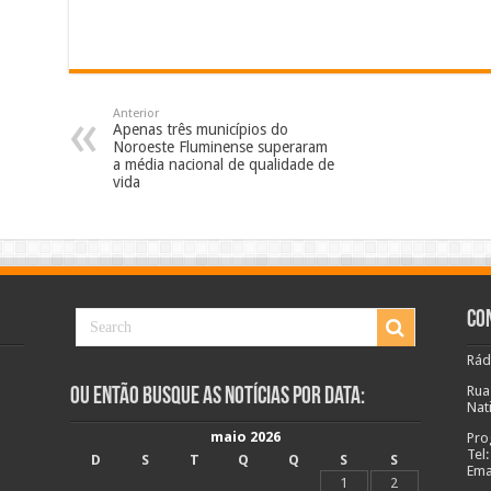
Anterior
Apenas três municípios do
Noroeste Fluminense superaram
a média nacional de qualidade de
vida
Co
Rád
Rua
Ou Então Busque as Notícias Por Data:
Nat
maio 2026
Pro
Tel
D
S
T
Q
Q
S
S
Ema
1
2