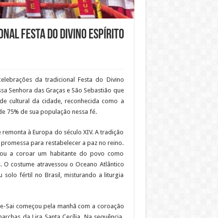
onal Festa do Divino Espírito
elebrações da tradicional Festa do Divino
ssa Senhora das Graças e São Sebastião que
dade cultural da cidade, reconhecida como a
 de 75% de sua população nessa fé.
 remonta à Europa do século XIV. A tradição
a promessa para restabelecer a paz no reino.
ou a coroar um habitante do povo como
. O costume atravessou o Oceano Atlântico
olo fértil no Brasil, misturando a liturgia
arre-Sai começou pela manhã com a coroação
rchas da Lira Santa Cecília. Na sequência,