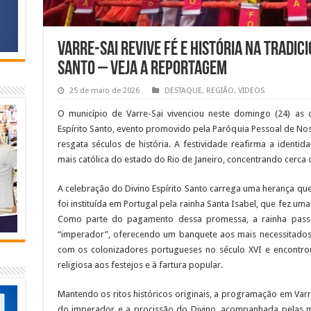
Varre-Sai revive fé e história na tradici
Santo – VEJA a reportagem
25 de maio de 2026
DESTAQUE
,
REGIÃO
,
VIDEOS
O município de Varre-Sai vivenciou neste domingo (24) as c
Espírito Santo, evento promovido pela Paróquia Pessoal de No
resgata séculos de história. A festividade reafirma a identi
mais católica do estado do Rio de Janeiro, concentrando cerca
A celebração do Divino Espírito Santo carrega uma herança que
foi instituída em Portugal pela rainha Santa Isabel, que fez um
Como parte do pagamento dessa promessa, a rainha pass
“imperador”, oferecendo um banquete aos mais necessitados
com os colonizadores portugueses no século XVI e encontrou s
religiosa aos festejos e à fartura popular.
Mantendo os ritos históricos originais, a programação em V
do imperador e a procissão do Divino, acompanhada pelas ma