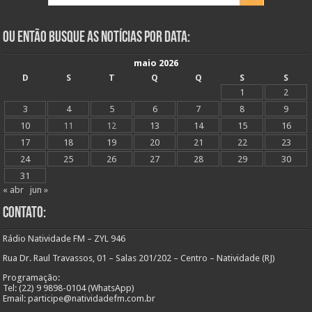
Ou Então Busque as Notícias Por Data:
maio 2026
D
S
T
Q
Q
S
S
1
2
3
4
5
6
7
8
9
10
11
12
13
14
15
16
17
18
19
20
21
22
23
24
25
26
27
28
29
30
31
« abr
jun »
Contato:
Rádio Natividade FM – ZYL 946
Rua Dr. Raul Travassos, 01 – Salas 201/202 – Centro – Natividade (RJ)
Programação:
Tel: (22) 9 9898-0104 (WhatsApp)
Email: participe@natividadefm.com.br