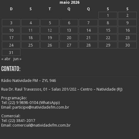
maio 2026
D
S
T
Q
Q
S
S
1
2
3
4
5
6
7
8
9
10
11
12
13
14
15
16
17
18
19
20
21
22
23
24
25
26
27
28
29
30
31
« abr
jun »
Contato:
Rádio Natividade FM – ZYL 946
Rua Dr. Raul Travassos, 01 – Salas 201/202 – Centro – Natividade (RJ)
Programação:
Tel: (22) 9 9898-0104 (WhatsApp)
Email: participe@natividadefm.com.br
Comercial:
Tel: (22) 3841-2017
Email: comercial@natividadefm.com.br