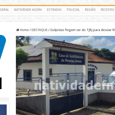
GERAL
NATIVIDADE AGORA
ESTRADAS
POLICIAL
REGIÃO
RECEITAS
Home
/
DESTAQUE
/
Golpistas fingem ser do TJRJ para desviar R