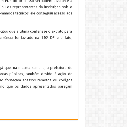
r um PDF do processo verdadeiro. Durante a
lou os representantes da instituição sob o
comandos técnicos, ele conseguiu acesso aos
citou que a vítima conferisse o extrato para
orrência foi lavrado na 140ª DP e o fato,
 já que, na mesma semana, a prefeitura de
ontas públicas, também devido à ação de
s não forneçam acessos remotos ou códigos
esmo que os dados apresentados pareçam