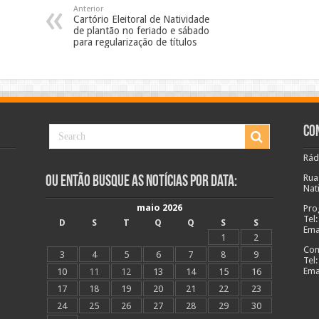
Anterior
Cartório Eleitoral de Natividade
de plantão no feriado e sábado
para regularização de títulos
Co
Rád
Rua
Ou Então Busque as Notícias Por Data:
Nat
maio 2026
Pro
Tel
D
S
T
Q
Q
S
S
Ema
1
2
Com
3
4
5
6
7
8
9
Tel
Ema
10
11
12
13
14
15
16
17
18
19
20
21
22
23
24
25
26
27
28
29
30