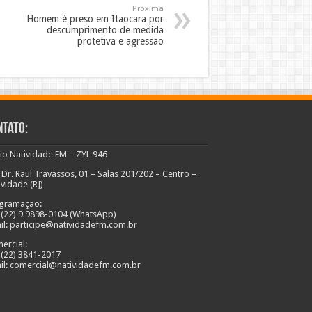
Próxima
Homem é preso em Itaocara por
descumprimento de medida
protetiva e agressão
ntato:
io Natividade FM – ZYL 946
 Dr. Raul Travassos, 01 – Salas 201/202 – Centro –
ividade (RJ)
gramação:
: (22) 9 9898-0104 (WhatsApp)
il: participe@natividadefm.com.br
ercial:
: (22) 3841-2017
il: comercial@natividadefm.com.br