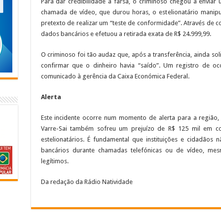
Para dar credibilidade à farsa, o criminoso chegou a envia
chamada de vídeo, que durou horas, o estelionatário manipu
pretexto de realizar um “teste de conformidade”. Através de 
dados bancários e efetuou a retirada exata de R$ 24.999,99.
O criminoso foi tão audaz que, após a transferência, ainda soli
confirmar que o dinheiro havia “saído”. Um registro de oc
comunicado à gerência da Caixa Económica Federal.
Alerta
Este incidente ocorre num momento de alerta para a região,
Varre-Sai também sofreu um prejuízo de R$ 125 mil em c
estelionatários. É fundamental que instituições e cidadão
bancários durante chamadas telefónicas ou de vídeo, m
legítimos.
Da redação da Rádio Natividade