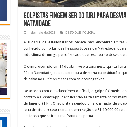
Golpistas fingem ser do TJRJ para desviar
Natividade
1 de maio de 2026
DESTAQUE
,
POLICIAL
A audácia de estelionatários parece não encontrar limites 
conhecido como Lar das Pessoas Idosas de Natividade, que at
sido vítima de um golpe sofisticado que resultou no desvio de
O crime, ocorrido em 14 de abril, veio à tona nesta quinta-feir
Rádio Natividade, que questionou a diretoria da instituição, q
de caixa nos últimos meses com saldos negativos.
De acordo com o esclarecimento oficial, o golpe foi meticul
contato via WhatsApp identificando-se falsamente como memb
de Janeiro (TJRJ). O golpista agendou uma chamada de vídeo
teria direito a receber uma indemnização de R$ 10.000,00 rela
um idoso que sofreu uma fratura na perna.