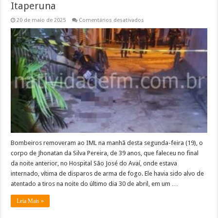
Itaperuna
em
20 de maio de 2025
Comentários desativados
Morre
vítima
de
atentado
a
tiros
em
Itaperuna
Bombeiros removeram ao IML na manhã desta segunda-feira (19), o
corpo de Jhonatan da Silva Pereira, de 39 anos, que faleceu no final
da noite anterior, no Hospital São José do Avaí, onde estava
internado, vítima de disparos de arma de fogo. Ele havia sido alvo de
atentado a tiros na noite do último dia 30 de abril, em um …
Leia Mais »