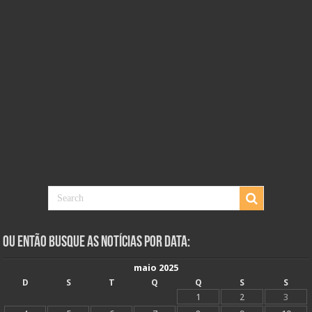
Ou Então Busque as Notícias Por Data:
maio 2025
D
S
T
Q
Q
S
S
1
2
3