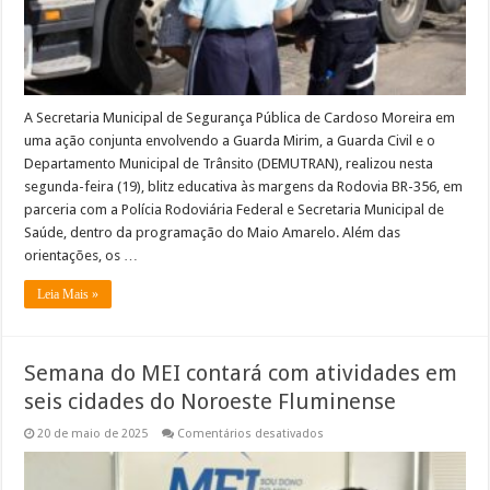
A Secretaria Municipal de Segurança Pública de Cardoso Moreira em
uma ação conjunta envolvendo a Guarda Mirim, a Guarda Civil e o
Departamento Municipal de Trânsito (DEMUTRAN), realizou nesta
segunda-feira (19), blitz educativa às margens da Rodovia BR-356, em
parceria com a Polícia Rodoviária Federal e Secretaria Municipal de
Saúde, dentro da programação do Maio Amarelo. Além das
orientações, os …
Leia Mais »
Semana do MEI contará com atividades em
seis cidades do Noroeste Fluminense
em
20 de maio de 2025
Comentários desativados
Semana
do
MEI
contará