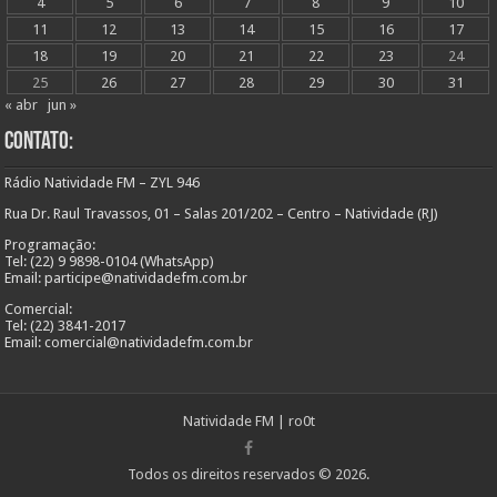
4
5
6
7
8
9
10
11
12
13
14
15
16
17
18
19
20
21
22
23
24
25
26
27
28
29
30
31
« abr
jun »
Contato:
Rádio Natividade FM – ZYL 946
Rua Dr. Raul Travassos, 01 – Salas 201/202 – Centro – Natividade (RJ)
Programação:
Tel: (22) 9 9898-0104 (WhatsApp)
Email: participe@natividadefm.com.br
Comercial:
Tel: (22) 3841-2017
Email: comercial@natividadefm.com.br
Natividade FM
|
ro0t
Todos os direitos reservados © 2026.