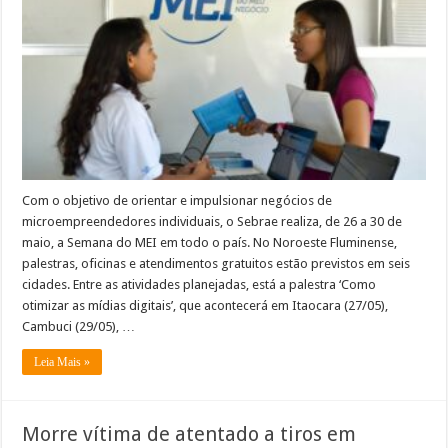
com
atividades
em
seis
cidades
do
Noroeste
Fluminense
Com o objetivo de orientar e impulsionar negócios de
microempreendedores individuais, o Sebrae realiza, de 26 a 30 de
maio, a Semana do MEI em todo o país. No Noroeste Fluminense,
palestras, oficinas e atendimentos gratuitos estão previstos em seis
cidades. Entre as atividades planejadas, está a palestra ‘Como
otimizar as mídias digitais’, que acontecerá em Itaocara (27/05),
Cambuci (29/05), …
Leia Mais »
Morre vítima de atentado a tiros em