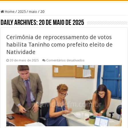
Home
/
2025
/
maio
/
20
Daily Archives:
20 de maio de 2025
Cerimônia de reprocessamento de votos
habilita Taninho como prefeito eleito de
Natividade
em
20 de maio de 2025
Comentários desativados
Cerimônia
de
reprocessamento
de
votos
habilita
Taninho
como
prefeito
eleito
de
Natividade