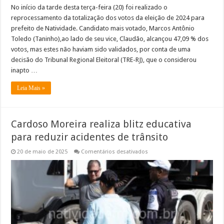
No início da tarde desta terça-feira (20) foi realizado o
reprocessamento da totalização dos votos da eleição de 2024 para
prefeito de Natividade. Candidato mais votado, Marcos Antônio
Toledo (Taninho),ao lado de seu vice, Claudão, alcançou 47,09 % dos
votos, mas estes não haviam sido validados, por conta de uma
decisão do Tribunal Regional Eleitoral (TRE-RJ), que o considerou
inapto …
Leia Mais »
Cardoso Moreira realiza blitz educativa
para reduzir acidentes de trânsito
em
20 de maio de 2025
Comentários desativados
Cardoso
Moreira
realiza
blitz
educativa
para
reduzir
acidentes
de
trânsito