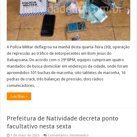
em
Bom
Jesus
do
Itabapoana
A Polícia Militar deflagrou na manhã desta quarta-feira (30), operação
de repressão ao tráfico de entorpecentes em Bom Jesus do
Itabapoana. De acordo com o 29º BPM, equipes cumpriram quatro
mandados de busca domiciliar em endereços da cidade, onde foram
apreendidos 101 buchas de maconha, oito tabletes de maconha, 16
pedras de crack, três balanças de precisão, dois rádios
comunicadores, …
Leia Mais »
Prefeitura de Natividade decreta ponto
facultativo nesta sexta
em
1 de maio de 2025
Comentários desativados