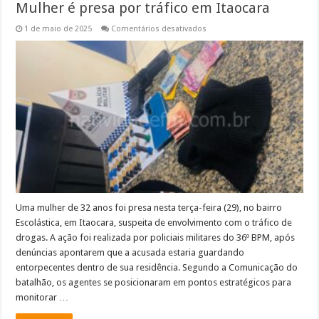
Mulher é presa por tráfico em Itaocara
em
1 de maio de 2025
Comentários desativados
Mulher
é
presa
por
tráfico
em
Itaocara
Uma mulher de 32 anos foi presa nesta terça-feira (29), no bairro
Escolástica, em Itaocara, suspeita de envolvimento com o tráfico de
drogas. A ação foi realizada por policiais militares do 36º BPM, após
denúncias apontarem que a acusada estaria guardando
entorpecentes dentro de sua residência. Segundo a Comunicação do
batalhão, os agentes se posicionaram em pontos estratégicos para
monitorar …