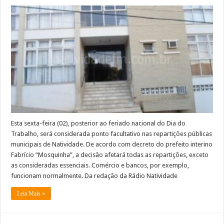
Prefeitura
de
Natividade
decreta
ponto
facultativo
nesta
sexta
Esta sexta-feira (02), posterior ao feriado nacional do Dia do
Trabalho, será considerada ponto facultativo nas repartições públicas
municipais de Natividade. De acordo com decreto do prefeito interino
Fabrício “Mosquinha”, a decisão afetará todas as repartições, exceto
as consideradas essenciais. Comércio e bancos, por exemplo,
funcionam normalmente. Da redação da Rádio Natividade
Leia Mais »