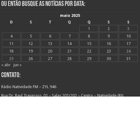
Ou Então Busque as Notícias Por Data:
maio 2025
D
S
T
Q
Q
S
S
1
2
3
4
5
6
7
8
9
10
11
12
13
14
15
16
17
18
19
20
21
22
23
24
25
26
27
28
29
30
31
« abr
jun »
Contato:
Rádio Natividade FM – ZYL 946
Rua Dr. Raul Travassos, 01 – Salas 201/202 – Centro – Natividade (RJ)
Programação:
Tel: (22) 9 9898-0104 (WhatsApp)
Email: participe@natividadefm.com.br
Comercial:
Tel: (22) 3841-2017
Email: comercial@natividadefm.com.br