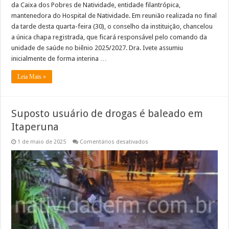
da Caixa dos Pobres de Natividade, entidade filantrópica,
mantenedora do Hospital de Natividade. Em reunião realizada no final
da tarde desta quarta-feira (30), o conselho da instituição, chancelou
a única chapa registrada, que ficará responsável pelo comando da
unidade de saúde no biênio 2025/2027. Dra. Ivete assumiu
inicialmente de forma interina …
Leia Mais »
Suposto usuário de drogas é baleado em
Itaperuna
em
1 de maio de 2025
Comentários desativados
Suposto
usuário
de
drogas
é
baleado
em
Itaperuna