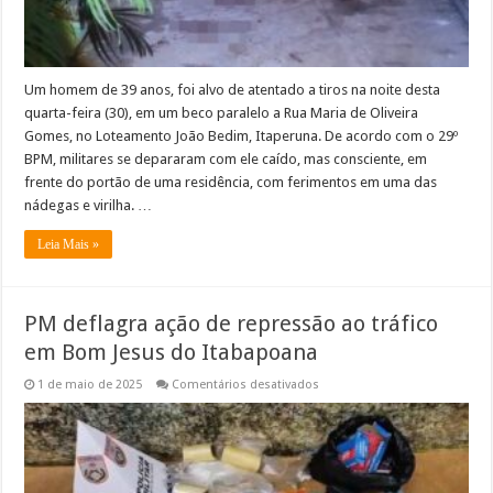
Um homem de 39 anos, foi alvo de atentado a tiros na noite desta
quarta-feira (30), em um beco paralelo a Rua Maria de Oliveira
Gomes, no Loteamento João Bedim, Itaperuna. De acordo com o 29º
BPM, militares se depararam com ele caído, mas consciente, em
frente do portão de uma residência, com ferimentos em uma das
nádegas e virilha. …
Leia Mais »
PM deflagra ação de repressão ao tráfico
em Bom Jesus do Itabapoana
em
1 de maio de 2025
Comentários desativados
PM
deflagra
ação
de
repressão
ao
tráfico