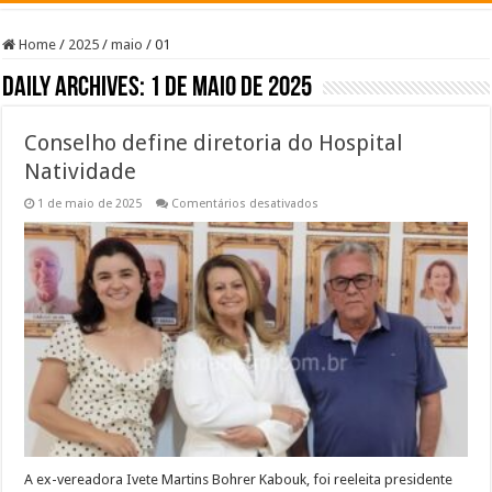
Home
/
2025
/
maio
/
01
Daily Archives:
1 de maio de 2025
Conselho define diretoria do Hospital
Natividade
em
1 de maio de 2025
Comentários desativados
Conselho
define
diretoria
do
Hospital
Natividade
A ex-vereadora Ivete Martins Bohrer Kabouk, foi reeleita presidente