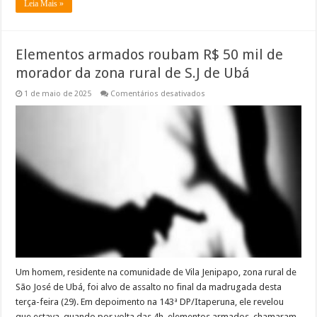
Leia Mais »
Elementos armados roubam R$ 50 mil de
morador da zona rural de S.J de Ubá
em
1 de maio de 2025
Comentários desativados
Elementos
armados
roubam
R$
50
mil
de
morador
da
zona
rural
de
S.J
de
Ubá
Um homem, residente na comunidade de Vila Jenipapo, zona rural de
São José de Ubá, foi alvo de assalto no final da madrugada desta
terça-feira (29). Em depoimento na 143ª DP/Itaperuna, ele revelou
que estava, quando por volta das 4h, elementos armados, chamaram