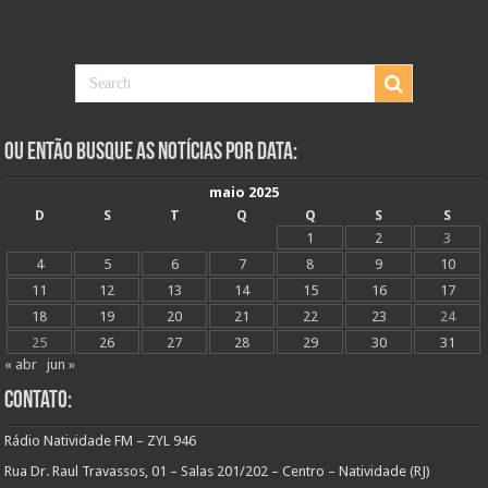
Ou Então Busque as Notícias Por Data:
maio 2025
D
S
T
Q
Q
S
S
1
2
3
4
5
6
7
8
9
10
11
12
13
14
15
16
17
18
19
20
21
22
23
24
25
26
27
28
29
30
31
« abr
jun »
Contato:
Rádio Natividade FM – ZYL 946
Rua Dr. Raul Travassos, 01 – Salas 201/202 – Centro – Natividade (RJ)