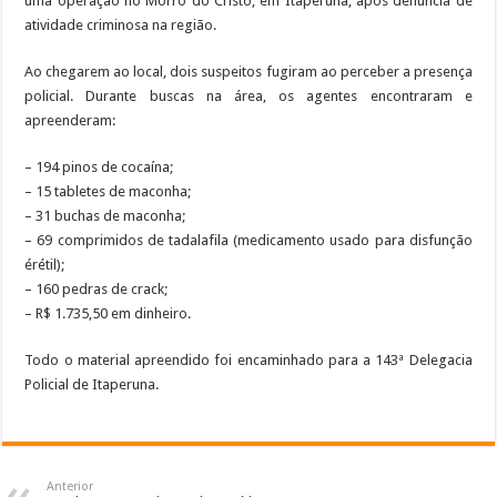
uma operação no Morro do Cristo, em Itaperuna, após denúncia de
atividade criminosa na região.
Ao chegarem ao local, dois suspeitos fugiram ao perceber a presença
policial. Durante buscas na área, os agentes encontraram e
apreenderam:
– 194 pinos de cocaína;
– 15 tabletes de maconha;
– 31 buchas de maconha;
– 69 comprimidos de tadalafila (medicamento usado para disfunção
érétil);
– 160 pedras de crack;
– R$ 1.735,50 em dinheiro.
Todo o material apreendido foi encaminhado para a 143ª Delegacia
Policial de Itaperuna.
Anterior