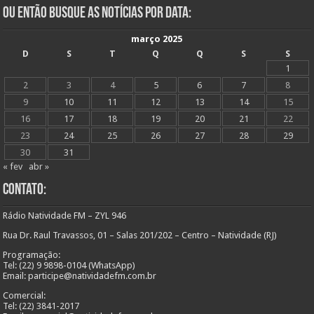
Ou Então Busque as Notícias Por Data:
março 2025
D
S
T
Q
Q
S
S
1
2
3
4
5
6
7
8
9
10
11
12
13
14
15
16
17
18
19
20
21
22
23
24
25
26
27
28
29
30
31
« fev
abr »
Contato:
Rádio Natividade FM – ZYL 946
Rua Dr. Raul Travassos, 01 – Salas 201/202 – Centro – Natividade (RJ)
Programação:
Tel: (22) 9 9898-0104 (WhatsApp)
Email: participe@natividadefm.com.br
Comercial:
Tel: (22) 3841-2017