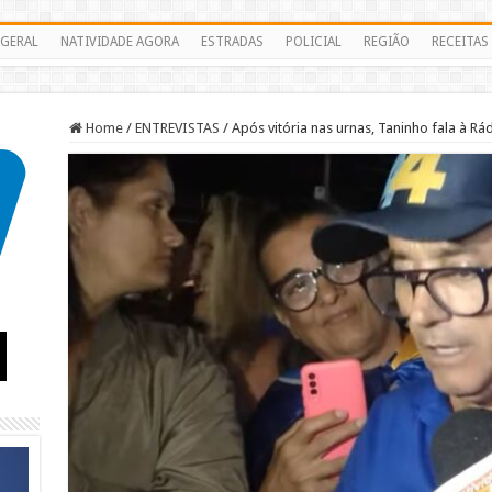
GERAL
NATIVIDADE AGORA
ESTRADAS
POLICIAL
REGIÃO
RECEITAS
Home
/
ENTREVISTAS
/
Após vitória nas urnas, Taninho fala à Rá