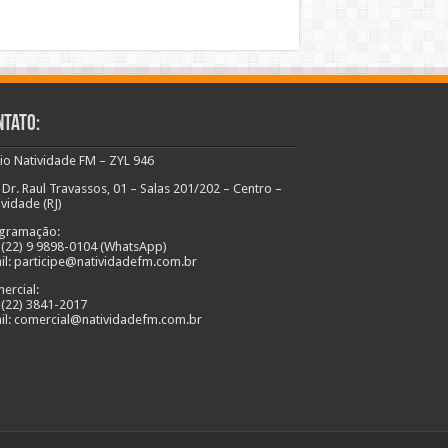
ntato:
io Natividade FM – ZYL 946
 Dr. Raul Travassos, 01 – Salas 201/202 – Centro –
ividade (RJ)
gramação:
: (22) 9 9898-0104 (WhatsApp)
il: participe@natividadefm.com.br
ercial:
: (22) 3841-2017
il: comercial@natividadefm.com.br