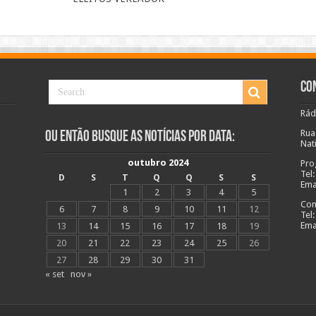
Co
Rád
Rua
Ou Então Busque as Notícias Por Data:
Nat
outubro 2024
Pro
Tel
D
S
T
Q
Q
S
S
Ema
1
2
3
4
5
Com
6
7
8
9
10
11
12
Tel
Ema
13
14
15
16
17
18
19
20
21
22
23
24
25
26
27
28
29
30
31
« set
nov »