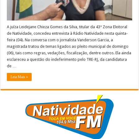
pleito
de
domingo
–
VEJA
A juíza Leidejane Chieza Gomes da Silva, titular da 43ª Zona Eleitoral
de Natividade, concedeu entrevista à Rádio Natividade nesta quinta-
feira (04). Na conversa com o jornalista Vanderson Garcia, a
magistrada tratou de temas ligados ao pleito municipal de domingo
(06), tais como regras, vedações, fiscalização, dentre outros. Ela ainda
esclareceu a questão do indeferimento pelo TRE-RJ, da candidatura
de …
Leia Mais »