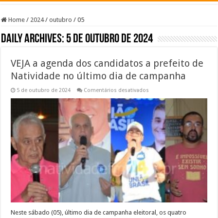
Home
/
2024
/
outubro
/
05
Daily Archives:
5 de outubro de 2024
VEJA a agenda dos candidatos a prefeito de
Natividade no último dia de campanha
em
5 de outubro de 2024
Comentários desativados
VEJA
a
agenda
dos
candidatos
a
prefeito
de
Natividade
no
último
dia
de
campanha
Neste sábado (05), último dia de campanha eleitoral, os quatro