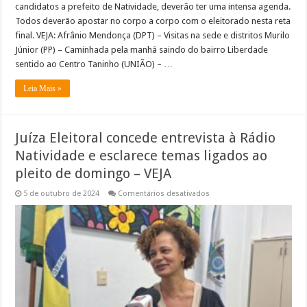
candidatos a prefeito de Natividade, deverão ter uma intensa agenda.
Todos deverão apostar no corpo a corpo com o eleitorado nesta reta
final. VEJA: Afrânio Mendonça (DPT) – Visitas na sede e distritos Murilo
Júnior (PP) – Caminhada pela manhã saindo do bairro Liberdade
sentido ao Centro Taninho (UNIÃO) – …
Leia Mais »
Juíza Eleitoral concede entrevista à Rádio
Natividade e esclarece temas ligados ao
pleito de domingo – VEJA
em
5 de outubro de 2024
Comentários desativados
Juíza
Eleitoral
concede
entrevista
à
Rádio
Natividade
e
esclarece
temas
ligados
ao