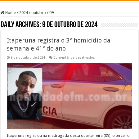
Home
/
2024
/
outubro
/
09
Daily Archives:
9 de outubro de 2024
Itaperuna registra o 3° homicídio da
semana e 41° do ano
em
9 de outubro de 2024
Comentários desativados
Itaperuna
registra
o
3°
homicídio
da
semana
e
41°
do
ano
Itaperuna registrou na madrugada desta quarta-feira (09), o terceiro