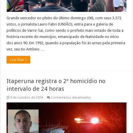
Grande vencedor no pleito do último domingo (06), com seus 3.572
votos, o jornalista Lauro Fabri (UNIÃO), entra para a galeria de
políticos de Varre-Sai, como sendo o prefeito mais votado de toda a
história recente do município, emancipado de Natividade no início
dos anos 90. Em 1992, quando a população foi às urnas pela primeira
vez, seu tio Antônio …
Leia Mais »
Itaperuna registra o 2º homicídio no
intervalo de 24 horas
em
9 de outubro de 2024
Comentários desativados
Itaperuna
registra
o
2º
homicídio
no
intervalo
de
24