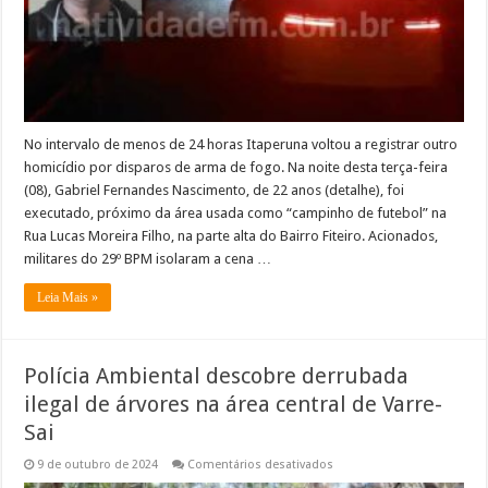
horas
No intervalo de menos de 24 horas Itaperuna voltou a registrar outro
homicídio por disparos de arma de fogo. Na noite desta terça-feira
(08), Gabriel Fernandes Nascimento, de 22 anos (detalhe), foi
executado, próximo da área usada como “campinho de futebol” na
Rua Lucas Moreira Filho, na parte alta do Bairro Fiteiro. Acionados,
militares do 29º BPM isolaram a cena …
Leia Mais »
Polícia Ambiental descobre derrubada
ilegal de árvores na área central de Varre-
Sai
em
9 de outubro de 2024
Comentários desativados
Polícia