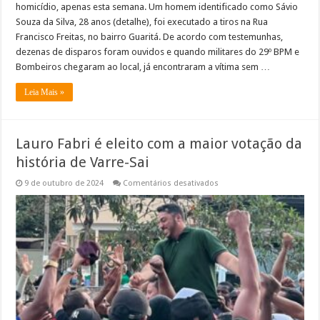
homicídio, apenas esta semana. Um homem identificado como Sávio
Souza da Silva, 28 anos (detalhe), foi executado a tiros na Rua
Francisco Freitas, no bairro Guaritá. De acordo com testemunhas,
dezenas de disparos foram ouvidos e quando militares do 29º BPM e
Bombeiros chegaram ao local, já encontraram a vítima sem …
Leia Mais »
Lauro Fabri é eleito com a maior votação da
história de Varre-Sai
em
9 de outubro de 2024
Comentários desativados
Lauro
Fabri
é
eleito
com
a
maior
votação
da
história
de
Varre-
Sai