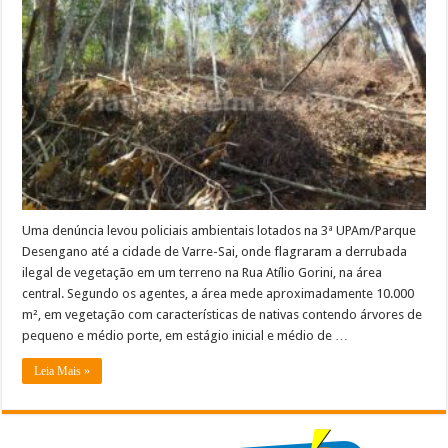
Ambiental
descobre
derrubada
ilegal
de
árvores
na
área
central
de
Varre-
Sai
Uma denúncia levou policiais ambientais lotados na 3ª UPAm/Parque
Desengano até a cidade de Varre-Sai, onde flagraram a derrubada
ilegal de vegetação em um terreno na Rua Atílio Gorini, na área
central. Segundo os agentes, a área mede aproximadamente 10.000
m², em vegetação com características de nativas contendo árvores de
pequeno e médio porte, em estágio inicial e médio de …
Leia Mais »