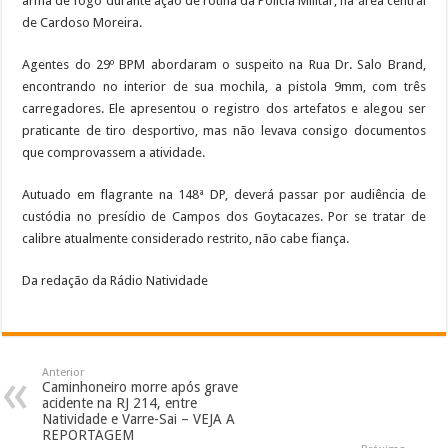
arma de fogo durante ação de rotina da Polícia Militar, na área central
de Cardoso Moreira.
Agentes do 29º BPM abordaram o suspeito na Rua Dr. Salo Brand,
encontrando no interior de sua mochila, a pistola 9mm, com três
carregadores. Ele apresentou o registro dos artefatos e alegou ser
praticante de tiro desportivo, mas não levava consigo documentos
que comprovassem a atividade.
Autuado em flagrante na 148ª DP, deverá passar por audiência de
custódia no presídio de Campos dos Goytacazes. Por se tratar de
calibre atualmente considerado restrito, não cabe fiança.
Da redação da Rádio Natividade
Anterior
Caminhoneiro morre após grave
acidente na RJ 214, entre
Natividade e Varre-Sai – VEJA A
REPORTAGEM