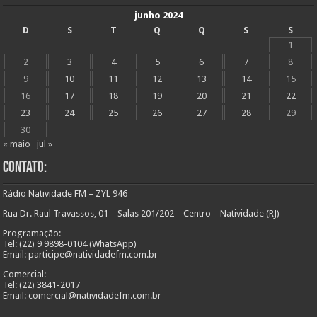
junho 2024
D
S
T
Q
Q
S
S
1
2
3
4
5
6
7
8
9
10
11
12
13
14
15
16
17
18
19
20
21
22
23
24
25
26
27
28
29
30
« maio
jul »
Contato:
Rádio Natividade FM – ZYL 946
Rua Dr. Raul Travassos, 01 – Salas 201/202 – Centro – Natividade (RJ)
Programação:
Tel: (22) 9 9898-0104 (WhatsApp)
Email: participe@natividadefm.com.br
Comercial:
Tel: (22) 3841-2017
Email: comercial@natividadefm.com.br