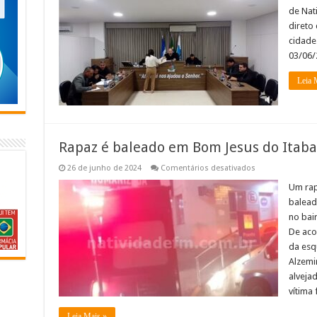
sessão
de Nati
da
Câmara
direto
de
cidade
Vereadores
de
03/06/
Natividade:
Leia 
Rapaz é baleado em Bom Jesus do Itab
em
26 de junho de 2024
Comentários desativados
Rapaz
é
Um rap
baleado
baleado
em
Bom
no bai
Jesus
De aco
do
Itabapoana
da esq
Alzemi
alveja
vítima
Leia Mais »