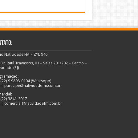
ntato:
io Natividade FM – ZYL 946
 Dr. Raul Travassos, 01 – Salas 201/202 – Centro –
ividade (RJ)
gramação:
: (22) 9 9898-0104 (WhatsApp)
il: participe@natividadefm.com.br
ercial:
: (22) 3841-2017
il: comercial@natividadefm.com.br