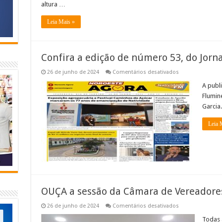
altura …
VEJA
A
REPORTAGEM
Leia Mais »
Confira a edição de número 53, do Jorn
em
26 de junho de 2024
Comentários desativados
Confira
a
A publ
edição
Flumin
de
número
Garcia.
53,
do
Jornal
Leia 
Noroeste
Agora!
OUÇA a sessão da Câmara de Vereadores
em
26 de junho de 2024
Comentários desativados
OUÇA
a
Todas 