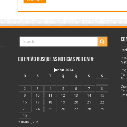
Co
Rád
Rua
Ou Então Busque as Notícias Por Data:
Nat
junho 2024
Pro
Tel
D
S
T
Q
Q
S
S
Ema
1
Com
2
3
4
5
6
7
8
Tel
Ema
9
10
11
12
13
14
15
16
17
18
19
20
21
22
23
24
25
26
27
28
29
30
« maio
jul »