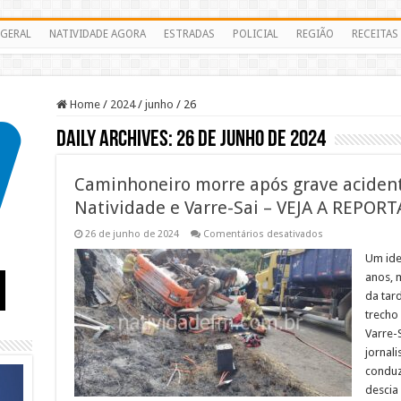
GERAL
NATIVIDADE AGORA
ESTRADAS
POLICIAL
REGIÃO
RECEITAS
Home
/
2024
/
junho
/
26
Daily Archives:
26 de junho de 2024
Caminhoneiro morre após grave acidente
Natividade e Varre-Sai – VEJA A REPOR
em
26 de junho de 2024
Comentários desativados
Caminhoneiro
morre
Um ide
após
anos, 
grave
acidente
da tard
na
trecho
RJ
214,
Varre-
entre
Natividade
jornal
e
conduz
Varre-
Sai
descia
–