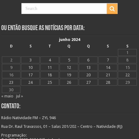
Ou Então Busque as Notícias Por Data:
junho 2024
D
S
T
Q
Q
S
S
1
2
3
4
5
6
7
8
9
10
11
12
13
14
15
16
17
18
19
20
21
22
23
24
25
26
27
28
29
30
« maio
jul »
Contato:
Rádio Natividade FM – ZYL 946
Rua Dr. Raul Travassos, 01 – Salas 201/202 – Centro – Natividade (RJ)
Programação: