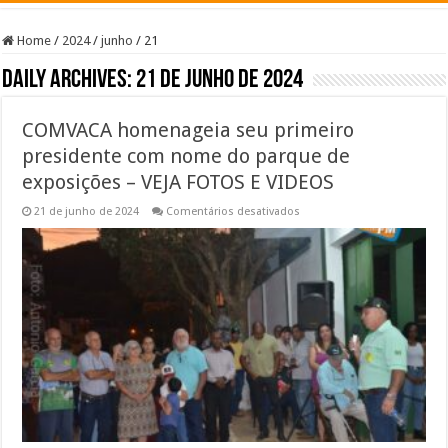
Home
/
2024
/
junho
/
21
Daily Archives:
21 de junho de 2024
COMVACA homenageia seu primeiro
presidente com nome do parque de
exposições – VEJA FOTOS E VIDEOS
em
21 de junho de 2024
Comentários desativados
COMVACA
homenageia
seu
primeiro
presidente
com
nome
do
parque
de
exposições
–
VEJA
FOTOS
E
VIDEOS