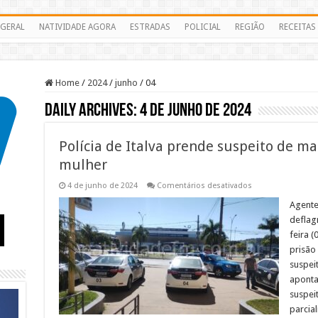
GERAL
NATIVIDADE AGORA
ESTRADAS
POLICIAL
REGIÃO
RECEITAS
Home
/
2024
/
junho
/
04
Daily Archives:
4 de junho de 2024
Polícia de Italva prende suspeito de ma
mulher
em
4 de junho de 2024
Comentários desativados
Polícia
de
Agente
Italva
deflag
prende
suspeito
feira 
de
prisão
matar
e
suspei
atear
fogo
aponta
no
suspei
corpo
de
parcia
mulher